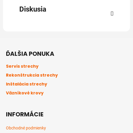
Diskusia
Z
á
ĎALŠIA PONUKA
p
ä
Servis strechy
t
Rekonštrukcia strechy
i
Inštalácia strechy
e
Väzníkové krovy
INFORMÁCIE
Obchodné podmienky