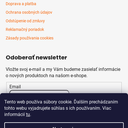
Doprava a platba
Ochrana osobných údajov
Odstúpenie od zmluvy
Reklamačný poriadok
Zásady používania cookies
Odoberať newsletter
Vložte svoj e-mail a my Vám budeme zasielať informácie
o nových produktoch na našom e-shope.
Email
Vložením e-mailu súhlasíte s
podmienkami ochrany
Tento web používa súbory cookie. Ďalším prechádzaním
osobných údajov
tohto webu vyjadrujete súhlas s ich používaním. Viac
informácií
tu
.
PRIHLÁSIŤ SA