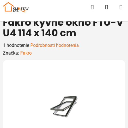
Prejsť
Hľadať
NÁKUP
na
obsah
KOŠÍK
Fakro kyvné okno FTU-V
U4 114 x 140 cm
Priemerné
1 hodnotenie
Podrobnosti hodnotenia
hodnotenie
Značka:
Fakro
produktu
je
5,0
z
5
hviezdičiek.