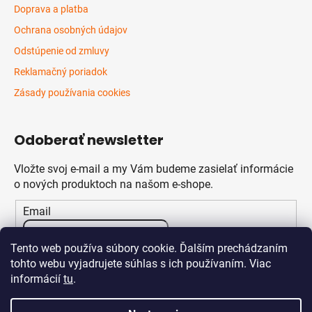
Doprava a platba
Ochrana osobných údajov
Odstúpenie od zmluvy
Reklamačný poriadok
Zásady používania cookies
Odoberať newsletter
Vložte svoj e-mail a my Vám budeme zasielať informácie
o nových produktoch na našom e-shope.
Email
Vložením e-mailu súhlasíte s
podmienkami ochrany
Tento web používa súbory cookie. Ďalším prechádzaním
osobných údajov
tohto webu vyjadrujete súhlas s ich používaním. Viac
informácií
tu
.
PRIHLÁSIŤ SA