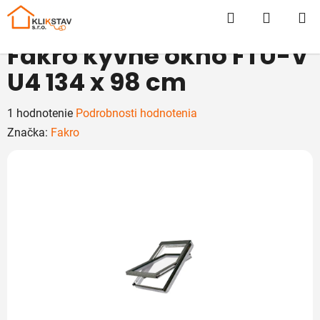
Prejsť
Hľadať
NÁKUP
na
obsah
KOŠÍK
Fakro kyvné okno FTU-V
U4 134 x 98 cm
Priemerné
1 hodnotenie
Podrobnosti hodnotenia
hodnotenie
Značka:
Fakro
produktu
je
5,0
z
5
hviezdičiek.