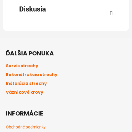
Diskusia
Z
á
ĎALŠIA PONUKA
p
ä
Servis strechy
t
Rekonštrukcia strechy
i
Inštalácia strechy
e
Väzníkové krovy
INFORMÁCIE
Obchodné podmienky