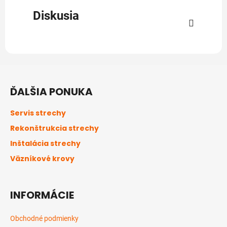
Diskusia
Z
á
ĎALŠIA PONUKA
p
ä
Servis strechy
t
Rekonštrukcia strechy
i
Inštalácia strechy
e
Väzníkové krovy
INFORMÁCIE
Obchodné podmienky