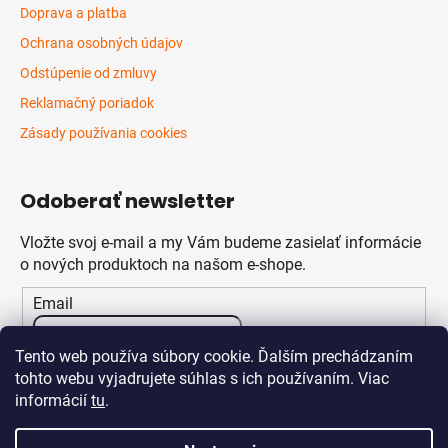
Doprava a platba
Ochrana osobných údajov
Odstúpenie od zmluvy
Reklamačný poriadok
Zásady používania cookies
Odoberať newsletter
Vložte svoj e-mail a my Vám budeme zasielať informácie
o nových produktoch na našom e-shope.
Email
Vložením e-mailu súhlasíte s
podmienkami ochrany
Tento web používa súbory cookie. Ďalším prechádzaním
osobných údajov
tohto webu vyjadrujete súhlas s ich používaním. Viac
informácií
tu
.
PRIHLÁSIŤ SA