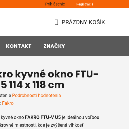
Prihlásenie
Registrácia
PRÁZDNY KOŠÍK
NÁKUPNÝ
KOŠÍK
KONTAKT
ZNAČKY
kro kyvné okno FTU-
5 114 x 118 cm
rné
tenie
Podrobnosti hodnotenia
enie
:
Fakro
tu
é kyvné okno
FAKRO FTU-V U5
je ideálnou voľbou
krovné miestnosti, kde je zvýšená vlhkosť