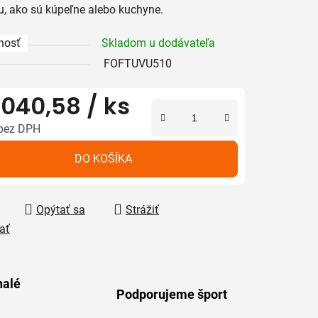
, ako sú kúpeľne alebo kuchyne.
nosť
Skladom u dodávateľa
iek.
FOFTUVU510
 040,58
/ ks
bez DPH
tková cena:
DO KOŠÍKA
Opýtať sa
Strážiť
ať
alé
Podporujeme šport