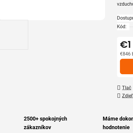
vzduchu
z
5
Dostup
hviezdič
Kód:
€1
€846 
Jedno
Tlač
Zdieľ
2500+ spokojných
Máme dokon
zákazníkov
hodnotenie