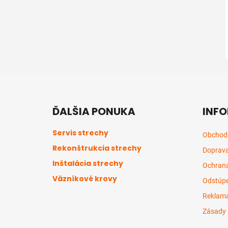
Z
á
ĎALŠIA PONUKA
INFO
p
ä
Servis strechy
Obchod
t
Rekonštrukcia strechy
Doprava
i
Inštalácia strechy
e
Ochrana
Väzníkové krovy
Odstúpe
Reklama
Zásady 