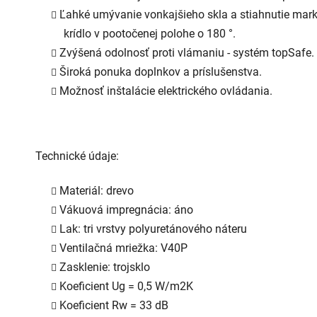
Ľahké umývanie vonkajšieho skla a stiahnutie mark
krídlo v pootočenej polohe o 180 °.
Zvýšená odolnosť proti vlámaniu - systém topSafe.
Široká ponuka doplnkov a príslušenstva.
Možnosť inštalácie elektrického ovládania.
Technické údaje:
Materiál: drevo
Vákuová impregnácia: áno
Lak: tri vrstvy polyuretánového náteru
Ventilačná mriežka: V40P
Zasklenie: trojsklo
Koeficient Ug = 0,5 W/m2K
Koeficient Rw = 33 dB