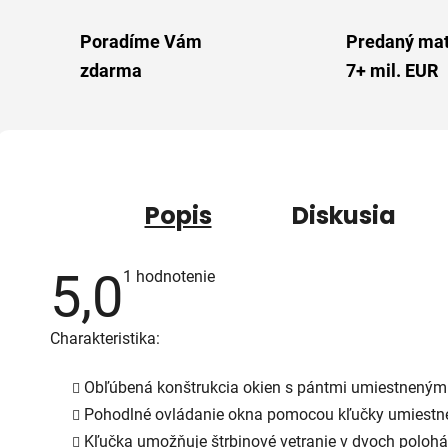
Poradíme Vám
Predaný mat
zdarma
7+ mil. EUR
Popis
Diskusia
5,0
Priemerné
1 hodnotenie
hodnotenie
produktu
je
Charakteristika:
5,0
z
5
Obľúbená konštrukcia okien s pántmi umiestnenými
hviezdičiek.
Pohodlné ovládanie okna pomocou kľučky umiestnene
Kľučka umožňuje štrbinové vetranie v dvoch polohá