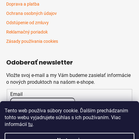
Doprava a platba
Ochrana osobných údajov
Odstúpenie od zmluvy
Reklamačný poriadok
Zásady používania cookies
Odoberať newsletter
Vložte svoj e-mail a my Vám budeme zasielať informácie
o nových produktoch na našom e-shope.
Email
Vložením e-mailu súhlasíte s
podmienkami ochrany
Tento web používa súbory cookie. Ďalším prechádzaním
osobných údajov
tohto webu vyjadrujete súhlas s ich používaním. Viac
informácií
tu
.
PRIHLÁSIŤ SA