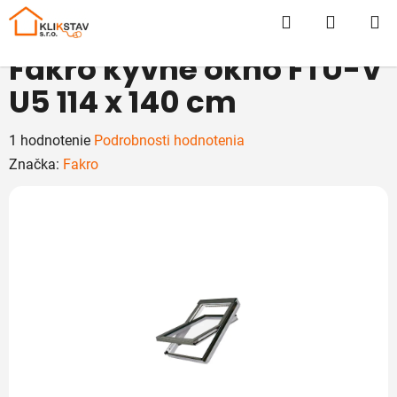
Prejsť
Hľadať
NÁKUP
na
obsah
KOŠÍK
Fakro kyvné okno FTU-V
U5 114 x 140 cm
Priemerné
1 hodnotenie
Podrobnosti hodnotenia
hodnotenie
Značka:
Fakro
produktu
je
5,0
z
5
hviezdičiek.