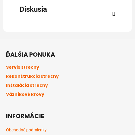
Diskusia
Z
á
ĎALŠIA PONUKA
p
ä
Servis strechy
t
Rekonštrukcia strechy
i
Inštalácia strechy
e
Väzníkové krovy
INFORMÁCIE
Obchodné podmienky