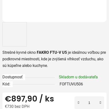
Strešné kyvné okno
FAKRO FTU-V U5
je ideálnou voľbou pre
podkrovné miestnosti, kde je zvýšená vlhkosť vzduchu, ako
sú kúpeľne alebo kuchyne.
Dostupnosť
Skladom u dodávateľa
Kód:
FOFTUVU506
€897,90
/ ks
€730 bez DPH