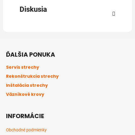
Diskusia
Z
á
ĎALŠIA PONUKA
p
ä
Servis strechy
t
Rekonštrukcia strechy
i
Inštalácia strechy
e
Väzníkové krovy
INFORMÁCIE
Obchodné podmienky