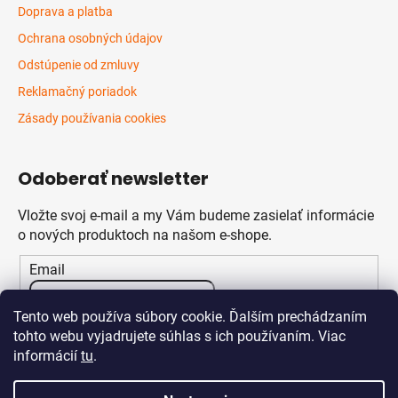
Doprava a platba
Ochrana osobných údajov
Odstúpenie od zmluvy
Reklamačný poriadok
Zásady používania cookies
Odoberať newsletter
Vložte svoj e-mail a my Vám budeme zasielať informácie
o nových produktoch na našom e-shope.
Email
Vložením e-mailu súhlasíte s
podmienkami ochrany
Tento web používa súbory cookie. Ďalším prechádzaním
osobných údajov
tohto webu vyjadrujete súhlas s ich používaním. Viac
informácií
tu
.
PRIHLÁSIŤ SA