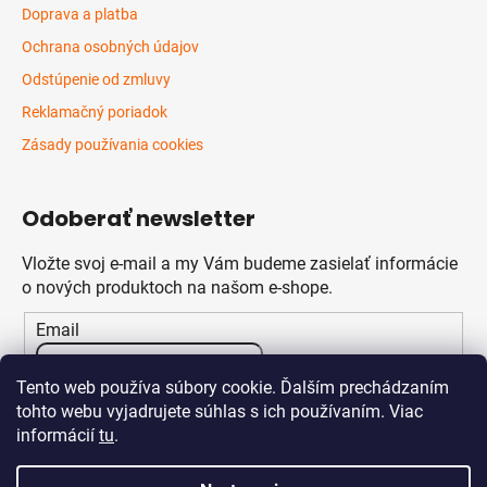
Doprava a platba
Ochrana osobných údajov
Odstúpenie od zmluvy
Reklamačný poriadok
Zásady používania cookies
Odoberať newsletter
Vložte svoj e-mail a my Vám budeme zasielať informácie
o nových produktoch na našom e-shope.
Email
Vložením e-mailu súhlasíte s
podmienkami ochrany
Tento web používa súbory cookie. Ďalším prechádzaním
osobných údajov
tohto webu vyjadrujete súhlas s ich používaním. Viac
informácií
tu
.
PRIHLÁSIŤ SA