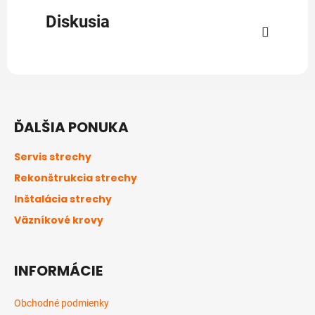
Diskusia
Z
á
ĎALŠIA PONUKA
p
ä
Servis strechy
t
Rekonštrukcia strechy
i
Inštalácia strechy
e
Väzníkové krovy
INFORMÁCIE
Obchodné podmienky