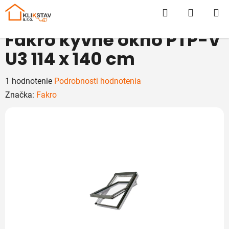
Prejsť
Hľadať
NÁKUP
na
obsah
KOŠÍK
Fakro kyvné okno PTP-V
U3 114 x 140 cm
Priemerné
1 hodnotenie
Podrobnosti hodnotenia
hodnotenie
Značka:
Fakro
produktu
je
5,0
z
5
hviezdičiek.