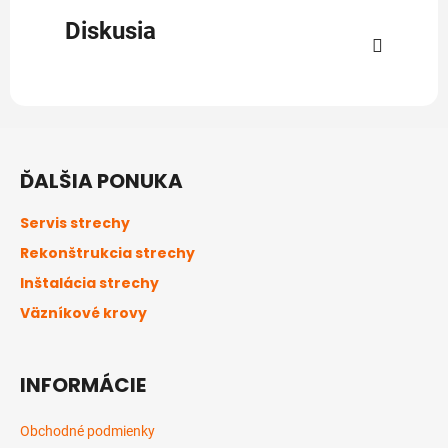
Diskusia
Z
á
ĎALŠIA PONUKA
p
ä
Servis strechy
t
Rekonštrukcia strechy
i
Inštalácia strechy
e
Väzníkové krovy
INFORMÁCIE
Obchodné podmienky