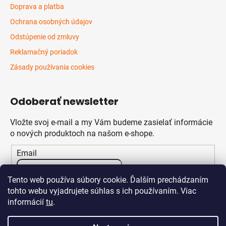
Doprava a platba
Ochrana osobných údajov
Odstúpenie od zmluvy
Reklamačný poriadok
Zásady používania cookies
Odoberať newsletter
Vložte svoj e-mail a my Vám budeme zasielať informácie
o nových produktoch na našom e-shope.
Email
Vložením e-mailu súhlasíte s
podmienkami ochrany
Tento web používa súbory cookie. Ďalším prechádzaním
osobných údajov
tohto webu vyjadrujete súhlas s ich používaním. Viac
informácií
tu
.
PRIHLÁSIŤ SA