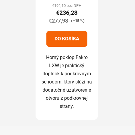
produktu
€192,10 bez DPH
€236,28
je
€277,98
5,0
(–15 %)
z
5
DO KOŠÍKA
hviezdičiek.
Horný poklop Fakro
LXW je praktický
doplnok k podkrovným
schodom, ktorý slúži na
dodatočné uzatvorenie
otvoru z podkrovnej
strany.
Z