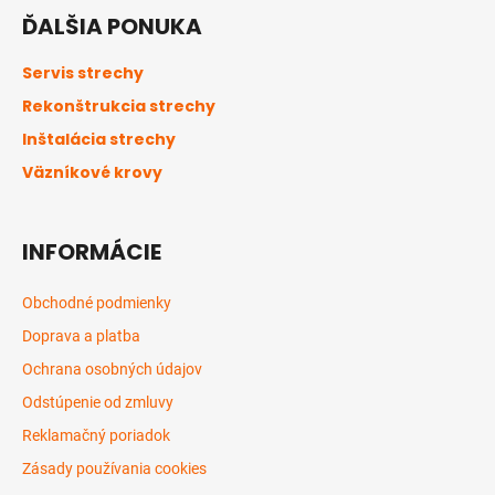
á
ĎALŠIA PONUKA
p
ä
Servis strechy
t
Rekonštrukcia strechy
i
Inštalácia strechy
e
Väzníkové krovy
INFORMÁCIE
Obchodné podmienky
Doprava a platba
Ochrana osobných údajov
Odstúpenie od zmluvy
Reklamačný poriadok
Zásady používania cookies