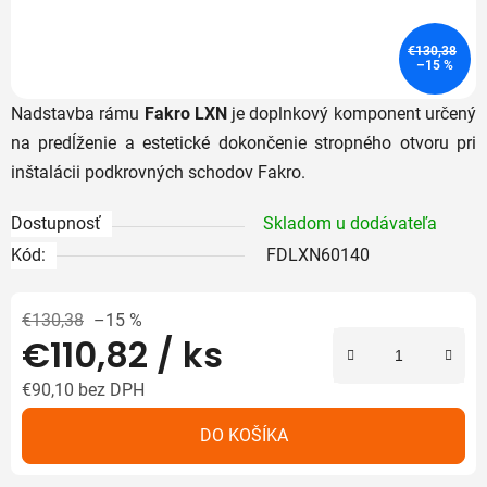
€130,38
–15 %
Nadstavba rámu
Fakro LXN
je doplnkový komponent určený
na predĺženie a estetické dokončenie stropného otvoru pri
inštalácii podkrovných schodov Fakro.
Dostupnosť
Skladom u dodávateľa
Kód:
FDLXN60140
€130,38
–15 %
€110,82
/ ks
€90,10 bez DPH
Jednotková cena:
DO KOŠÍKA