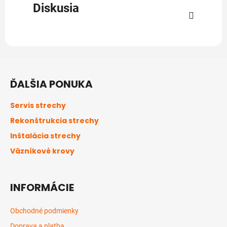
Diskusia
Z
á
ĎALŠIA PONUKA
p
ä
Servis strechy
t
Rekonštrukcia strechy
i
Inštalácia strechy
e
Väzníkové krovy
INFORMÁCIE
Obchodné podmienky
Doprava a platba