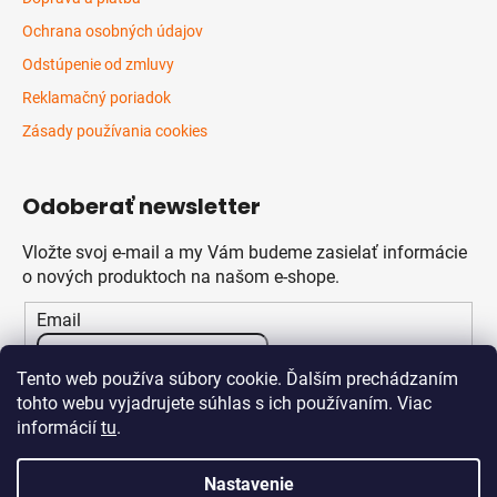
Ochrana osobných údajov
Odstúpenie od zmluvy
Reklamačný poriadok
Zásady používania cookies
Odoberať newsletter
Vložte svoj e-mail a my Vám budeme zasielať informácie
o nových produktoch na našom e-shope.
Email
Vložením e-mailu súhlasíte s
podmienkami ochrany
Tento web používa súbory cookie. Ďalším prechádzaním
osobných údajov
tohto webu vyjadrujete súhlas s ich používaním. Viac
informácií
tu
.
PRIHLÁSIŤ SA
Nastavenie