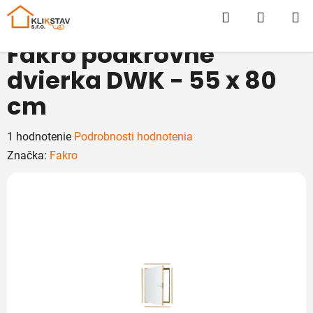
Prejsť
Hľadať
NÁKUP
na
obsah
KOŠÍK
Fakro podkrovné
dvierka DWK - 55 x 80
cm
Priemerné
1 hodnotenie
Podrobnosti hodnotenia
hodnotenie
Značka:
Fakro
produktu
je
5,0
z
5
hviezdičiek.