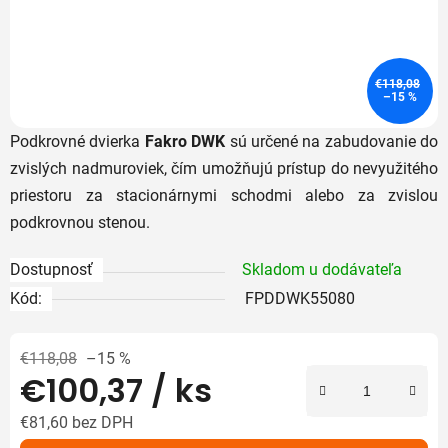
€118,08
–15 %
Podkrovné dvierka
Fakro
DWK
sú určené na zabudovanie do
zvislých nadmuroviek, čím umožňujú prístup do nevyužitého
priestoru za stacionárnymi schodmi alebo za zvislou
podkrovnou stenou.
Dostupnosť
Skladom u dodávateľa
Kód:
FPDDWK55080
€118,08
–15 %
€100,37
/ ks
€81,60 bez DPH