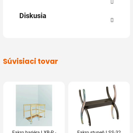
Diskusia
Súvisiaci tovar
Fakro bariéra LXB-P -
Fakro stupeň LSS-32