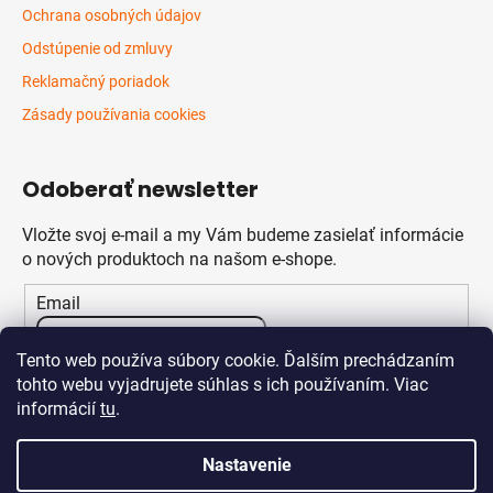
Ochrana osobných údajov
Odstúpenie od zmluvy
Reklamačný poriadok
Zásady používania cookies
Odoberať newsletter
Vložte svoj e-mail a my Vám budeme zasielať informácie
o nových produktoch na našom e-shope.
Email
Vložením e-mailu súhlasíte s
podmienkami ochrany
Tento web používa súbory cookie. Ďalším prechádzaním
osobných údajov
tohto webu vyjadrujete súhlas s ich používaním. Viac
informácií
tu
.
PRIHLÁSIŤ SA
Nastavenie