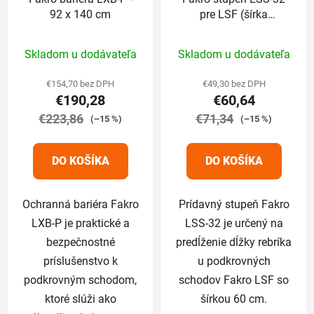
92 x 140 cm
pre LSF (šírka
schodov 60 cm)
Priemerné
Priemerné
Skladom u dodávateľa
Skladom u dodávateľa
hodnotenie
hodnotenie
produktu
produktu
€154,70 bez DPH
€49,30 bez DPH
€190,28
€60,64
je
je
€223,86
5,0
€71,34
5,0
(–15 %)
(–15 %)
z
z
5
5
DO KOŠÍKA
DO KOŠÍKA
hviezdičiek.
hviezdičiek.
Ochranná bariéra Fakro
Prídavný stupeň Fakro
LXB-P je praktické a
LSS-32 je určený na
bezpečnostné
predĺženie dĺžky rebríka
príslušenstvo k
u podkrovných
podkrovným schodom,
schodov Fakro LSF so
ktoré slúži ako
šírkou 60 cm.