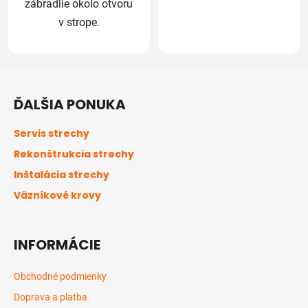
zábradlie okolo otvoru
v strope.
Z
á
ĎALŠIA PONUKA
p
ä
Servis strechy
t
Rekonštrukcia strechy
i
Inštalácia strechy
e
Väzníkové krovy
INFORMÁCIE
Obchodné podmienky
Doprava a platba