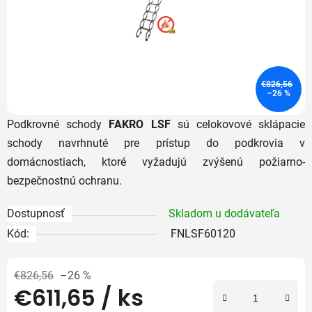
€826,56
–26 %
Podkrovné schody
FAKRO LSF
sú celokovové sklápacie
schody navrhnuté pre prístup do podkrovia v
domácnostiach, ktoré vyžadujú zvýšenú požiarno-
bezpečnostnú ochranu.
Dostupnosť
Skladom u dodávateľa
Kód:
FNLSF60120
€826,56
–26 %
€611,65
/ ks