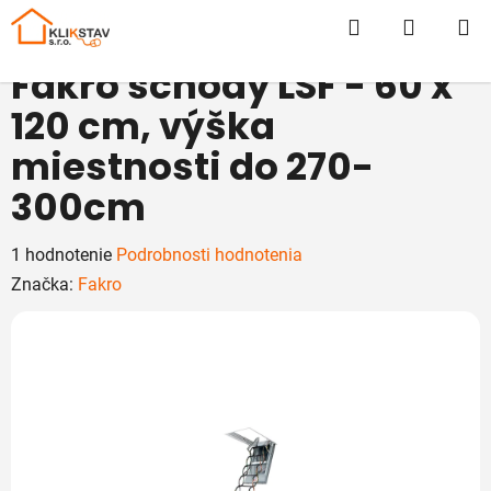
Prejsť
Hľadať
NÁKUP
na
obsah
KOŠÍK
Fakro schody LSF - 60 x
120 cm, výška
miestnosti do 270-
300cm
Priemerné
1 hodnotenie
Podrobnosti hodnotenia
hodnotenie
Značka:
Fakro
produktu
je
5,0
z
5
hviezdičiek.