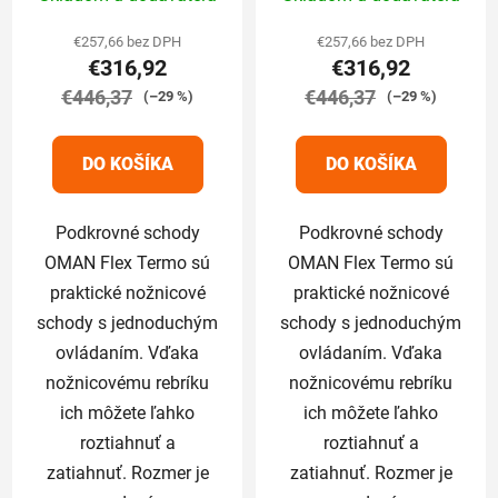
hodnotenie
hodnotenie
produktu
produktu
€257,66 bez DPH
€257,66 bez DPH
€316,92
€316,92
je
je
€446,37
5,0
€446,37
5,0
(–29 %)
(–29 %)
z
z
5
5
DO KOŠÍKA
DO KOŠÍKA
hviezdičiek.
hviezdičiek.
Podkrovné schody
Podkrovné schody
OMAN Flex Termo sú
OMAN Flex Termo sú
praktické nožnicové
praktické nožnicové
schody s jednoduchým
schody s jednoduchým
ovládaním. Vďaka
ovládaním. Vďaka
nožnicovému rebríku
nožnicovému rebríku
ich môžete ľahko
ich môžete ľahko
roztiahnuť a
roztiahnuť a
zatiahnuť. Rozmer je
zatiahnuť. Rozmer je