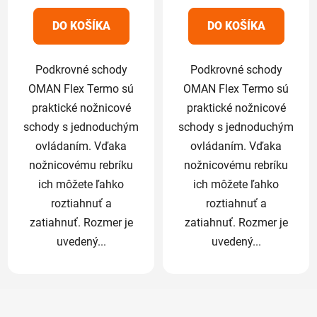
z
z
5
5
DO KOŠÍKA
DO KOŠÍKA
hviezdičiek.
hviezdičiek.
Podkrovné schody
Podkrovné schody
OMAN Flex Termo sú
OMAN Flex Termo sú
praktické nožnicové
praktické nožnicové
schody s jednoduchým
schody s jednoduchým
ovládaním. Vďaka
ovládaním. Vďaka
nožnicovému rebríku
nožnicovému rebríku
ich môžete ľahko
ich môžete ľahko
roztiahnuť a
roztiahnuť a
zatiahnuť. Rozmer je
zatiahnuť. Rozmer je
uvedený...
uvedený...
Z
á