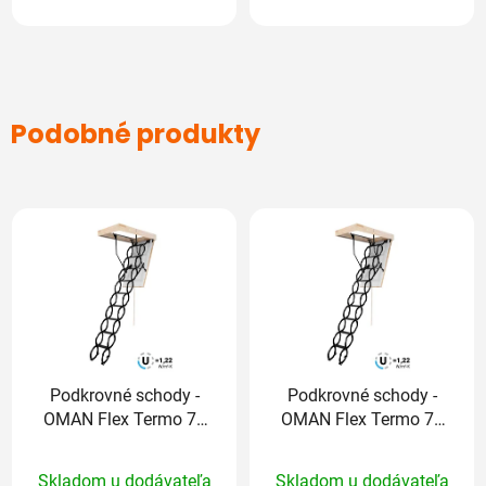
Podobné produkty
Podkrovné schody -
Podkrovné schody -
OMAN Flex Termo 70
OMAN Flex Termo 70
x 60 / 290 cm
x 70 / 290 cm
Priemerné
Priemerné
Skladom u dodávateľa
Skladom u dodávateľa