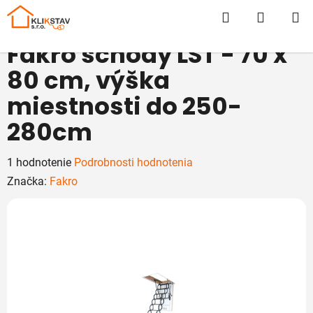
Prejsť
Hľadať
NÁKUP
na
obsah
KOŠÍK
Fakro schody LST - 70 x
80 cm, výška
miestnosti do 250-
280cm
Priemerné
1 hodnotenie
Podrobnosti hodnotenia
hodnotenie
Značka:
Fakro
produktu
je
5,0
z
5
hviezdičiek.