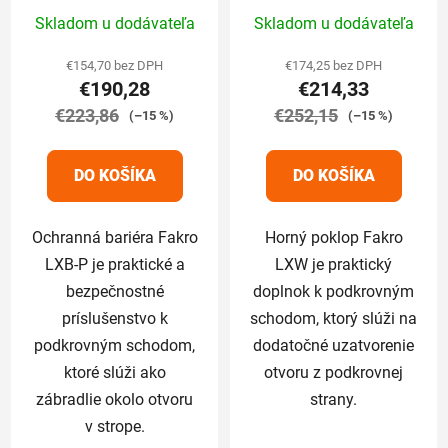
Priemerné
Priemerné
Skladom u dodávateľa
Skladom u dodávateľa
hodnotenie
hodnotenie
produktu
produktu
€154,70 bez DPH
€174,25 bez DPH
€190,28
€214,33
je
je
€223,86
5,0
€252,15
5,0
(–15 %)
(–15 %)
z
z
5
5
DO KOŠÍKA
DO KOŠÍKA
hviezdičiek.
hviezdičiek.
Ochranná bariéra Fakro
Horný poklop Fakro
LXB-P je praktické a
LXW je praktický
bezpečnostné
doplnok k podkrovným
príslušenstvo k
schodom, ktorý slúži na
podkrovným schodom,
dodatočné uzatvorenie
ktoré slúži ako
otvoru z podkrovnej
zábradlie okolo otvoru
strany.
v strope.