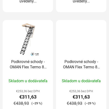
uvedený...
uvedený...
Podkrovné schody -
Podkrovné schody -
OMAN Flex Termo 80
OMAN Flex Termo 80
x 60 / 290 cm
x 70 / 290 cm
Priemerné
Priemerné
Skladom u dodávateľa
Skladom u dodávateľa
hodnotenie
hodnotenie
produktu
produktu
€253,36 bez DPH
€253,36 bez DPH
€311,63
€311,63
je
je
€438,93
5,0
€438,93
5,0
(–29 %)
(–29 %)