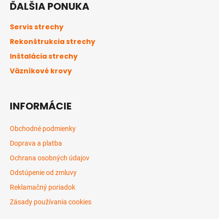
ĎALŠIA PONUKA
p
ä
Servis strechy
t
Rekonštrukcia strechy
i
Inštalácia strechy
e
Väzníkové krovy
INFORMÁCIE
Obchodné podmienky
Doprava a platba
Ochrana osobných údajov
Odstúpenie od zmluvy
Reklamačný poriadok
Zásady používania cookies