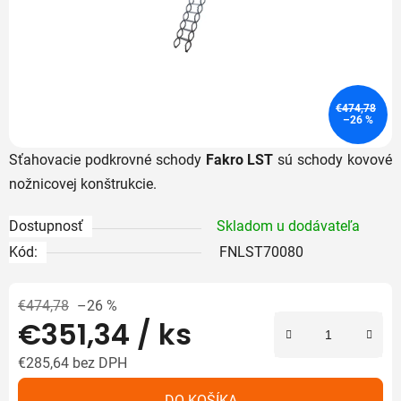
€474,78
–26 %
Sťahovacie podkrovné schody
Fakro LST
sú schody kovové
nožnicovej konštrukcie.
Dostupnosť
Skladom u dodávateľa
Kód:
FNLST70080
€474,78
–26 %
€351,34
/ ks
€285,64 bez DPH
Jednotková cena:
DO KOŠÍKA