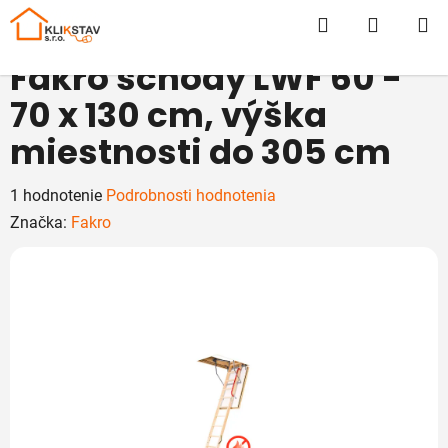
Prejsť
Hľadať
NÁKUP
na
obsah
KOŠÍK
Fakro schody LWF 60 -
70 x 130 cm, výška
miestnosti do 305 cm
Priemerné
1 hodnotenie
Podrobnosti hodnotenia
hodnotenie
Značka:
Fakro
produktu
je
5,0
z
5
hviezdičiek.