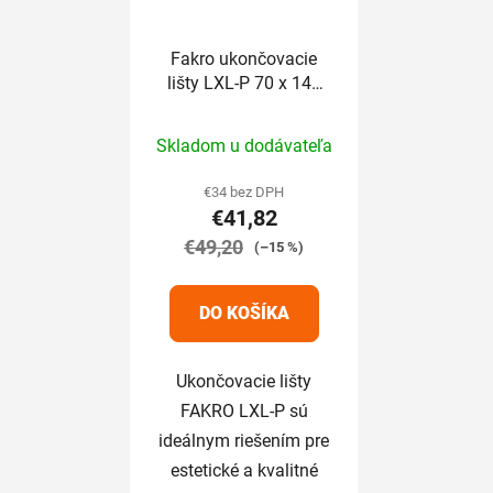
Fakro ukončovacie
lišty LXL-P 70 x 140
cm
Priemerné
Skladom u dodávateľa
hodnotenie
produktu
€34 bez DPH
€41,82
je
€49,20
5,0
(–15 %)
z
5
DO KOŠÍKA
hviezdičiek.
Ukončovacie lišty
FAKRO LXL-P sú
ideálnym riešením pre
estetické a kvalitné