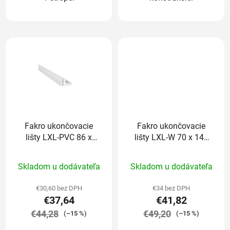
Fakro ukončovacie
Fakro ukončovacie
lišty LXL-PVC 86 x
lišty LXL-W 70 x 140
140 cm
cm
Priemerné
Priemerné
Skladom u dodávateľa
Skladom u dodávateľa
hodnotenie
hodnotenie
produktu
produktu
€30,60 bez DPH
€34 bez DPH
€37,64
€41,82
je
je
€44,28
5,0
€49,20
5,0
(–15 %)
(–15 %)
z
z