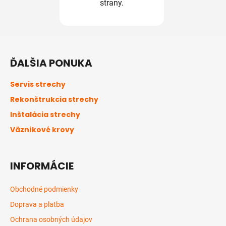
strany.
Z
á
ĎALŠIA PONUKA
p
ä
Servis strechy
t
Rekonštrukcia strechy
i
Inštalácia strechy
e
Väzníkové krovy
INFORMÁCIE
Obchodné podmienky
Doprava a platba
Ochrana osobných údajov