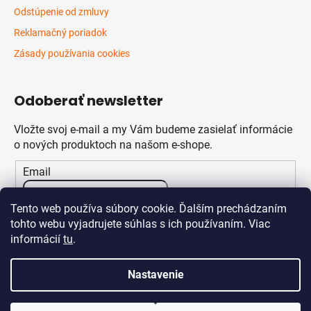
Odstúpenie od zmluvy
Reklamačný poriadok
Zásady používania cookies
Odoberať newsletter
Vložte svoj e-mail a my Vám budeme zasielať informácie
o nových produktoch na našom e-shope.
Email
Vložením e-mailu súhlasíte s
podmienkami ochrany
Tento web používa súbory cookie. Ďalším prechádzaním
osobných údajov
tohto webu vyjadrujete súhlas s ich používaním. Viac
informácií
tu
.
PRIHLÁSIŤ SA
Nastavenie