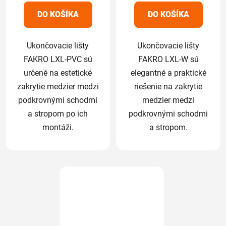
5
5
DO KOŠÍKA
DO KOŠÍKA
hviezdičiek.
hviezdičiek.
Ukončovacie lišty
Ukončovacie lišty
FAKRO LXL-PVC sú
FAKRO LXL-W sú
určené na estetické
elegantné a praktické
zakrytie medzier medzi
riešenie na zakrytie
podkrovnými schodmi
medzier medzi
a stropom po ich
podkrovnými schodmi
montáži.
a stropom.