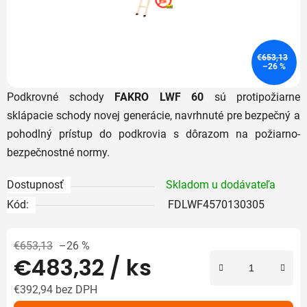
€653,13
–26 %
Podkrovné schody
FAKRO LWF 60
sú protipožiarne
sklápacie schody novej generácie, navrhnuté pre bezpečný a
pohodlný prístup do podkrovia s dôrazom na požiarno-
bezpečnostné normy.
Dostupnosť
Skladom u dodávateľa
Kód:
FDLWF4570130305
€653,13
–26 %
€483,32
/ ks
€392,94 bez DPH