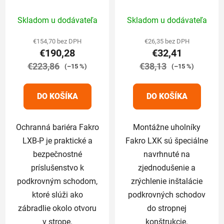
Priemerné
Priemerné
Skladom u dodávateľa
Skladom u dodávateľa
hodnotenie
hodnotenie
produktu
produktu
€154,70 bez DPH
€26,35 bez DPH
€190,28
€32,41
je
je
€223,86
5,0
€38,13
5,0
(–15 %)
(–15 %)
z
z
5
5
DO KOŠÍKA
DO KOŠÍKA
hviezdičiek.
hviezdičiek.
Ochranná bariéra Fakro
Montážne uholníky
LXB-P je praktické a
Fakro LXK sú špeciálne
bezpečnostné
navrhnuté na
príslušenstvo k
zjednodušenie a
podkrovným schodom,
zrýchlenie inštalácie
ktoré slúži ako
podkrovných schodov
zábradlie okolo otvoru
do stropnej
v strope.
konštrukcie.