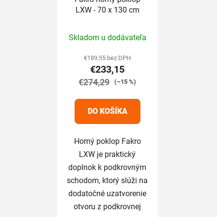
LXW - 70 x 130 cm
Priemerné
Skladom u dodávateľa
hodnotenie
produktu
€189,55 bez DPH
€233,15
je
€274,29
5,0
(–15 %)
z
5
DO KOŠÍKA
hviezdičiek.
Horný poklop Fakro
LXW je praktický
doplnok k podkrovným
schodom, ktorý slúži na
dodatočné uzatvorenie
otvoru z podkrovnej