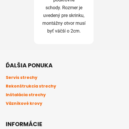
schody. Rozmer je
uvedený pre skrinku,
montážny otvor musí
byť väčší o 2cm.
Z
á
ĎALŠIA PONUKA
p
ä
Servis strechy
t
Rekonštrukcia strechy
i
Inštalácia strechy
e
Väzníkové krovy
INFORMÁCIE