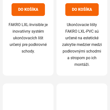
z
z
5
5
DO KOŠÍKA
DO KOŠÍKA
hviezdičiek.
hviezdičiek.
FAKRO LXL-Invisible je
Ukončovacie lišty
inovatívny systém
FAKRO LXL-PVC sú
ukončovacích líšt
určené na estetické
určený pre podkrovné
zakrytie medzier medzi
schody.
podkrovnými schodmi
a stropom po ich
montáži.