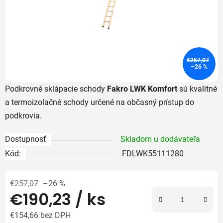
€257,07
–26 %
Podkrovné sklápacie schody
Fakro LWK Komfort
sú kvalitné
a termoizolačné schody určené na občasný prístup do
podkrovia.
Dostupnosť
Skladom u dodávateľa
Kód:
FDLWK55111280
€257,07
–26 %
€190,23
/ ks
€154,66 bez DPH