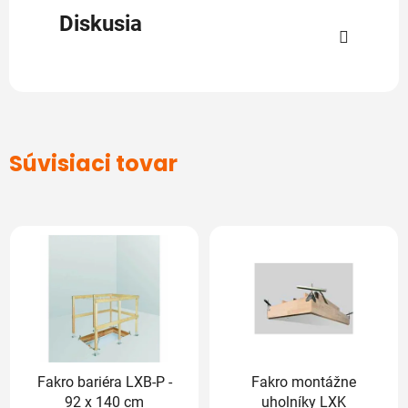
Diskusia
Súvisiaci tovar
Fakro bariéra LXB-P -
Fakro montážne
92 x 140 cm
uholníky LXK