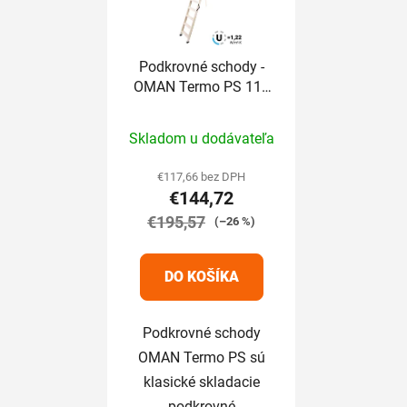
Podkrovné schody -
OMAN Termo PS 110
x 55 / 280 cm
Priemerné
Skladom u dodávateľa
hodnotenie
produktu
€117,66 bez DPH
€144,72
je
€195,57
4,3
(–26 %)
z
5
DO KOŠÍKA
hviezdičiek.
Podkrovné schody
OMAN Termo PS sú
klasické skladacie
podkrovné