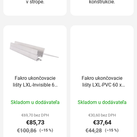
v strope.
konštrukcie.
Fakro ukončovacie
Fakro ukončovacie
lišty LXL-Invisible 60
lišty LXL-PVC 60 x
x 120 cm
120 cm
Priemerné
Priemerné
Skladom u dodávateľa
Skladom u dodávateľa
hodnotenie
hodnotenie
produktu
produktu
€69,70 bez DPH
€30,60 bez DPH
€85,73
€37,64
je
je
€100,86
5,0
€44,28
5,0
(–15 %)
(–15 %)