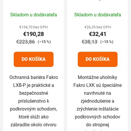
Priemerné
Priemerné
Skladom u dodávateľa
Skladom u dodávateľa
hodnotenie
hodnotenie
produktu
produktu
€154,70 bez DPH
€26,35 bez DPH
€190,28
€32,41
je
je
€223,86
5,0
€38,13
5,0
(–15 %)
(–15 %)
z
z
5
5
DO KOŠÍKA
DO KOŠÍKA
hviezdičiek.
hviezdičiek.
Ochranná bariéra Fakro
Montážne uholníky
LXB-P je praktické a
Fakro LXK sú špeciálne
bezpečnostné
navrhnuté na
príslušenstvo k
zjednodušenie a
podkrovným schodom,
zrýchlenie inštalácie
ktoré slúži ako
podkrovných schodov
zábradlie okolo otvoru
do stropnej