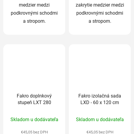
medzier medzi
zakrytie medzier medzi
podkrovnými schodmi
podkrovnými schodmi
a stropom.
a stropom.
Fakro doplnkový
Fakro izolačná sada
stupeň LXT 280
LXD - 60 x 120 cm
Priemerné
Priemerné
Skladom u dodávateľa
Skladom u dodávateľa
hodnotenie
hodnotenie
produktu
produktu
€45,05 bez DPH
€45,05 bez DPH