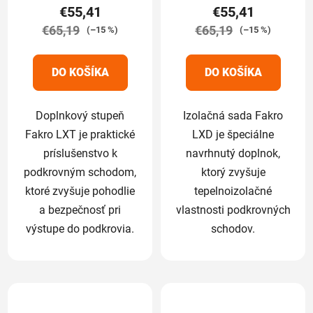
€55,41
€55,41
je
je
€65,19
5,0
€65,19
5,0
(–15 %)
(–15 %)
z
z
5
5
DO KOŠÍKA
DO KOŠÍKA
hviezdičiek.
hviezdičiek.
Doplnkový stupeň
Izolačná sada Fakro
Fakro LXT je praktické
LXD je špeciálne
príslušenstvo k
navrhnutý doplnok,
podkrovným schodom,
ktorý zvyšuje
ktoré zvyšuje pohodlie
tepelnoizolačné
a bezpečnosť pri
vlastnosti podkrovných
výstupe do podkrovia.
schodov.