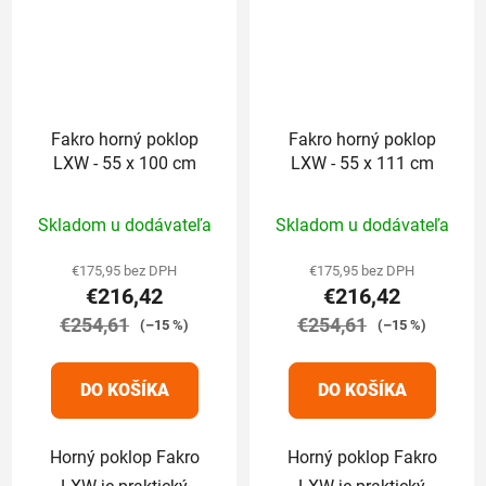
Fakro horný poklop
Fakro horný poklop
LXW - 55 x 100 cm
LXW - 55 x 111 cm
Priemerné
Priemerné
Skladom u dodávateľa
Skladom u dodávateľa
hodnotenie
hodnotenie
produktu
produktu
€175,95 bez DPH
€175,95 bez DPH
€216,42
€216,42
je
je
€254,61
5,0
€254,61
5,0
(–15 %)
(–15 %)
z
z
5
5
DO KOŠÍKA
DO KOŠÍKA
hviezdičiek.
hviezdičiek.
Horný poklop Fakro
Horný poklop Fakro