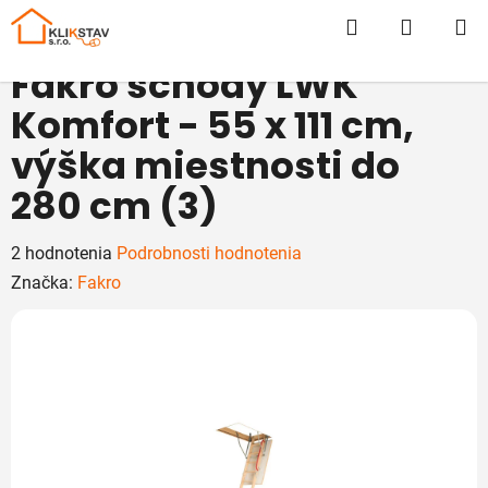
Prejsť
Hľadať
NÁKUP
na
obsah
KOŠÍK
Fakro schody LWK
Komfort - 55 x 111 cm,
výška miestnosti do
280 cm (3)
Priemerné
2 hodnotenia
Podrobnosti hodnotenia
hodnotenie
Značka:
Fakro
produktu
je
5,0
z
5
hviezdičiek.