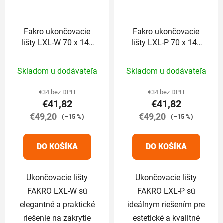
Fakro ukončovacie
Fakro ukončovacie
lišty LXL-W 70 x 140
lišty LXL-P 70 x 140
cm
cm
Priemerné
Priemerné
Skladom u dodávateľa
Skladom u dodávateľa
hodnotenie
hodnotenie
produktu
produktu
€34 bez DPH
€34 bez DPH
€41,82
€41,82
je
je
€49,20
5,0
€49,20
5,0
(–15 %)
(–15 %)
z
z
5
5
DO KOŠÍKA
DO KOŠÍKA
hviezdičiek.
hviezdičiek.
Ukončovacie lišty
Ukončovacie lišty
FAKRO LXL-W sú
FAKRO LXL-P sú
elegantné a praktické
ideálnym riešením pre
riešenie na zakrytie
estetické a kvalitné