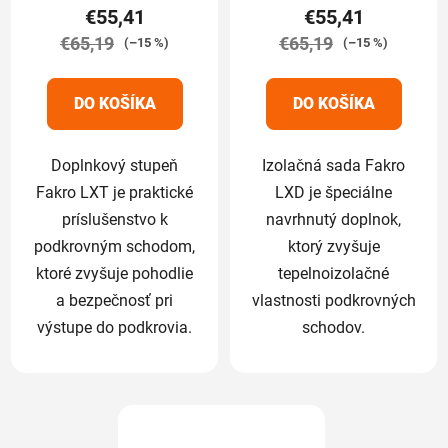
€55,41
€55,41
je
je
€65,19
5,0
€65,19
5,0
(–15 %)
(–15 %)
z
z
5
5
DO KOŠÍKA
DO KOŠÍKA
hviezdičiek.
hviezdičiek.
Doplnkový stupeň
Izolačná sada Fakro
Fakro LXT je praktické
LXD je špeciálne
príslušenstvo k
navrhnutý doplnok,
podkrovným schodom,
ktorý zvyšuje
ktoré zvyšuje pohodlie
tepelnoizolačné
a bezpečnosť pri
vlastnosti podkrovných
výstupe do podkrovia.
schodov.