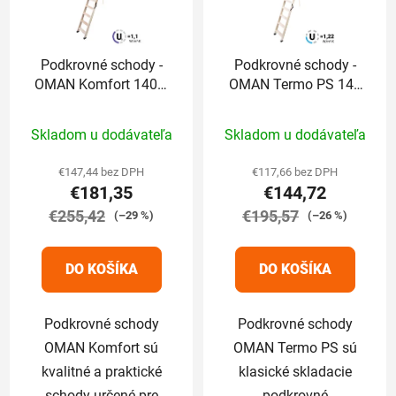
Podkrovné schody -
Podkrovné schody -
OMAN Komfort 140 x
OMAN Termo PS 140
60 / 280 cm
x 55 / 280 cm
Priemerné
Priemerné
Skladom u dodávateľa
Skladom u dodávateľa
hodnotenie
hodnotenie
produktu
produktu
€147,44 bez DPH
€117,66 bez DPH
€181,35
€144,72
je
je
€255,42
5,0
€195,57
5,0
(–29 %)
(–26 %)
z
z
5
5
DO KOŠÍKA
DO KOŠÍKA
hviezdičiek.
hviezdičiek.
Podkrovné schody
Podkrovné schody
OMAN Komfort sú
OMAN Termo PS sú
kvalitné a praktické
klasické skladacie
schody určené pre
podkrovné