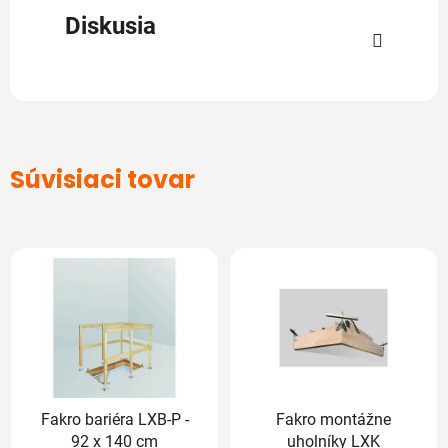
Diskusia
Súvisiaci tovar
Fakro bariéra LXB-P -
Fakro montážne
92 x 140 cm
uholníky LXK