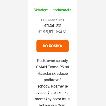
x 60 / 280 cm
Priemerné
Skladom u dodávateľa
hodnotenie
produktu
€117,66 bez DPH
€144,72
je
€195,57
5,0
(–26 %)
z
5
DO KOŠÍKA
hviezdičiek.
Podkrovné schody
OMAN Termo PS sú
klasické skladacie
podkrovné
schody. Rozmer je
uvedený pre skrinku,
montážny otvor musí
byť väčší o 2cm.