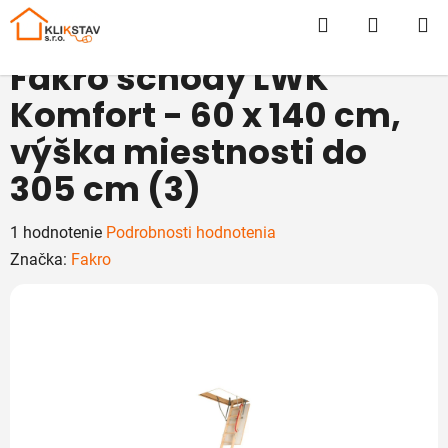
Prejsť
Hľadať
NÁKUP
na
obsah
KOŠÍK
Fakro schody LWK
Komfort - 60 x 140 cm,
výška miestnosti do
305 cm (3)
Priemerné
1 hodnotenie
Podrobnosti hodnotenia
hodnotenie
Značka:
Fakro
produktu
je
5,0
z
5
hviezdičiek.