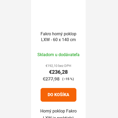
Fakro horný poklop
LXW - 60 x 140 cm
Priemerné
Skladom u dodávateľa
hodnotenie
produktu
€192,10 bez DPH
€236,28
je
€277,98
5,0
(–15 %)
z
5
DO KOŠÍKA
hviezdičiek.
Horný poklop Fakro