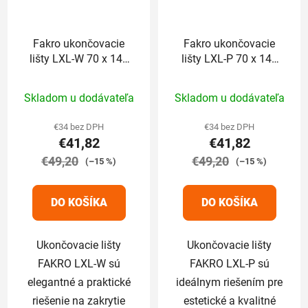
Fakro ukončovacie
Fakro ukončovacie
lišty LXL-W 70 x 140
lišty LXL-P 70 x 140
cm
cm
Priemerné
Priemerné
Skladom u dodávateľa
Skladom u dodávateľa
hodnotenie
hodnotenie
produktu
produktu
€34 bez DPH
€34 bez DPH
€41,82
€41,82
je
je
€49,20
5,0
€49,20
5,0
(–15 %)
(–15 %)
z
z
5
5
DO KOŠÍKA
DO KOŠÍKA
hviezdičiek.
hviezdičiek.
Ukončovacie lišty
Ukončovacie lišty
FAKRO LXL-W sú
FAKRO LXL-P sú
elegantné a praktické
ideálnym riešením pre
riešenie na zakrytie
estetické a kvalitné