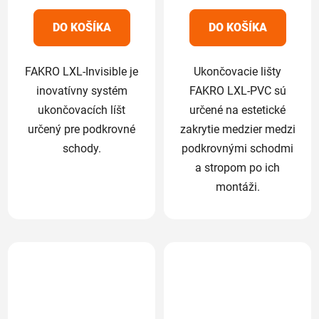
z
z
5
5
DO KOŠÍKA
DO KOŠÍKA
hviezdičiek.
hviezdičiek.
FAKRO LXL-Invisible je
Ukončovacie lišty
inovatívny systém
FAKRO LXL-PVC sú
ukončovacích líšt
určené na estetické
určený pre podkrovné
zakrytie medzier medzi
schody.
podkrovnými schodmi
a stropom po ich
montáži.