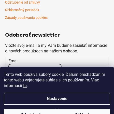
Odstúpenie od zmluvy
Reklamačný poriadok
Zásady používania cookies
Odoberať newsletter
Vložte svoj e-mail a my Vám budeme zasielať informácie
o nových produktoch na našom e-shope.
Email
Vložením e-mailu súhlasíte s
podmienkami ochrany
Tento web používa súbory cookie. Ďalším prechádzaním
osobných údajov
tohto webu vyjadrujete súhlas s ich používaním. Viac
informácií
tu
.
PRIHLÁSIŤ SA
Nastavenie