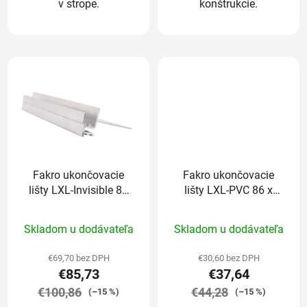
v strope.
konštrukcie.
Fakro ukončovacie
Fakro ukončovacie
lišty LXL-Invisible 86
lišty LXL-PVC 86 x
x 140 cm
140 cm
Priemerné
Priemerné
Skladom u dodávateľa
Skladom u dodávateľa
hodnotenie
hodnotenie
produktu
produktu
€69,70 bez DPH
€30,60 bez DPH
€85,73
€37,64
je
je
€100,86
5,0
€44,28
5,0
(–15 %)
(–15 %)