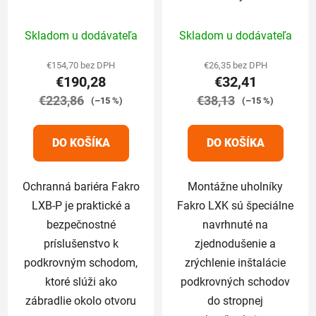
Priemerné
Priemerné
Skladom u dodávateľa
Skladom u dodávateľa
hodnotenie
hodnotenie
produktu
produktu
€154,70 bez DPH
€26,35 bez DPH
€190,28
€32,41
je
je
€223,86
5,0
€38,13
5,0
(–15 %)
(–15 %)
z
z
5
5
DO KOŠÍKA
DO KOŠÍKA
hviezdičiek.
hviezdičiek.
Ochranná bariéra Fakro
Montážne uholníky
LXB-P je praktické a
Fakro LXK sú špeciálne
bezpečnostné
navrhnuté na
príslušenstvo k
zjednodušenie a
podkrovným schodom,
zrýchlenie inštalácie
ktoré slúži ako
podkrovných schodov
zábradlie okolo otvoru
do stropnej