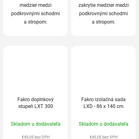
medzier medzi
zakrytie medzier medzi
podkrovnými schodmi
podkrovnými schodmi
a stropom.
a stropom.
Fakro doplnkový
Fakro izolačná sada
stupeň LXT 300
LXD - 86 x 140 cm
Priemerné
Priemerné
Skladom u dodávateľa
Skladom u dodávateľa
hodnotenie
hodnotenie
produktu
produktu
€45,05 bez DPH
€45,05 bez DPH