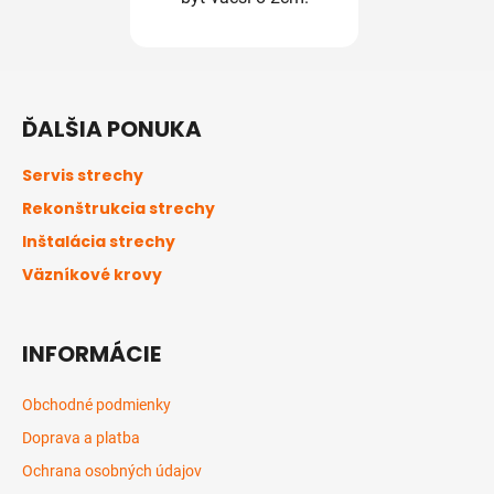
Z
á
ĎALŠIA PONUKA
p
ä
Servis strechy
t
Rekonštrukcia strechy
i
Inštalácia strechy
e
Väzníkové krovy
INFORMÁCIE
Obchodné podmienky
Doprava a platba
Ochrana osobných údajov