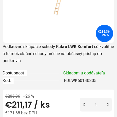
€285,36
–26 %
Podkrovné sklápacie schody
Fakro LWK Komfort
sú kvalitné
a termoizolačné schody určené na občasný prístup do
podkrovia.
Dostupnosť
Skladom u dodávateľa
Kód:
FDLWK60140305
€285,36
–26 %
€211,17
/ ks
€171,68 bez DPH