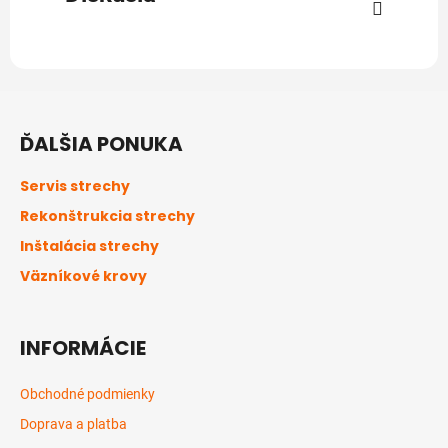
Z
á
ĎALŠIA PONUKA
p
ä
Servis strechy
t
Rekonštrukcia strechy
i
Inštalácia strechy
e
Väzníkové krovy
INFORMÁCIE
Obchodné podmienky
Doprava a platba