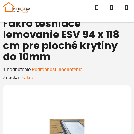
Prejsť
Hľadať
NÁKUP
na
obsah
KOŠÍK
Fakro tesniace
lemovanie ESV 94 x 118
cm pre ploché krytiny
do 10mm
Priemerné
1 hodnotenie
Podrobnosti hodnotenia
hodnotenie
Značka:
Fakro
produktu
je
5,0
z
5
hviezdičiek.