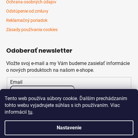
Ochrana osobných údajov
Odstúpenie od zmluvy
Reklamačný poriadok
Zásady používania cookies
Odoberať newsletter
Vložte svoj e-mail a my Vám budeme zasielať informácie
o nových produktoch na našom e-shope.
Email
Vložením e-mailu súhlasíte s
podmienkami ochrany
Tento web používa súbory cookie. Ďalším prechádzaním
osobných údajov
tohto webu vyjadrujete súhlas s ich používaním. Viac
informácií
tu
.
PRIHLÁSIŤ SA
Nastavenie