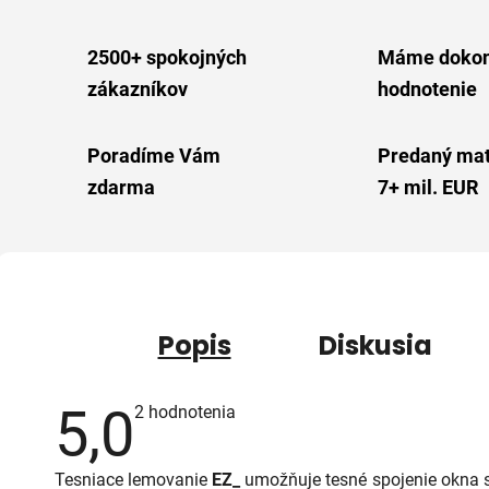
2500+ spokojných
Máme dokon
zákazníkov
hodnotenie
Poradíme Vám
Predaný mat
zdarma
7+ mil. EUR
Popis
Diskusia
5,0
Priemerné
2 hodnotenia
hodnotenie
produktu
je
Tesniace lemovanie
EZ_
umožňuje tesné spojenie okna s
5,0