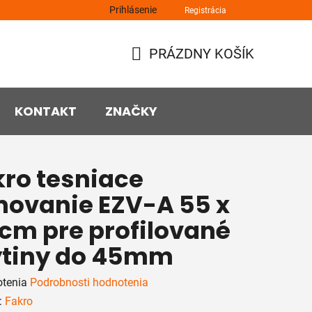
Prihlásenie
Registrácia
PRÁZDNY KOŠÍK
NÁKUPNÝ
KOŠÍK
KONTAKT
ZNAČKY
kro tesniace
movanie EZV-A 55 x
 cm pre profilované
ytiny do 45mm
rné
otenia
Podrobnosti hodnotenia
enie
:
Fakro