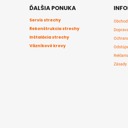
á
ĎALŠIA PONUKA
INFO
p
ä
Servis strechy
Obchod
t
Rekonštrukcia strechy
Doprava
i
Inštalácia strechy
e
Ochrana
Väzníkové krovy
Odstúpe
Reklama
Zásady 