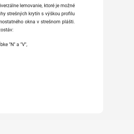
niverzálne lemovanie, ktoré je možné
ruhy strešných krytín s výškou profilu
ostatného okna v strešnom plášti.
zostáv:
bke "N" a "V",