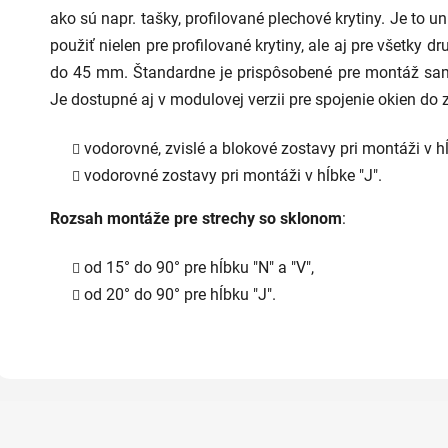
z
ako sú napr. tašky, profilované plechové krytiny. Je to u
5
hviezdičiek.
použiť nielen pre profilované krytiny, ale aj pre všetky d
do 45 mm. Štandardne je prispôsobené pre montáž sam
Je dostupné aj v modulovej verzii pre spojenie okien do 
vodorovné, zvislé a blokové zostavy pri montáži v hĺ
vodorovné zostavy pri montáži v hĺbke "J".
Rozsah montáže pre strechy so sklonom
:
od 15° do 90° pre hĺbku "N" a "V",
od 20° do 90° pre hĺbku "J".