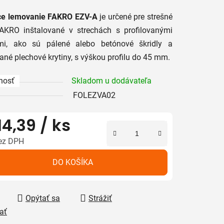
tu
ce lemovanie FAKRO EZV-A
je určené pre strešné
AKRO inštalované v strechách s profilovanými
ami, ako sú pálené alebo betónové škridly a
vané plechové krytiny, s výškou profilu do 45 mm.
iek.
nosť
Skladom u dodávateľa
FOLEZVA02
14,39
/ ks
ez DPH
tková cena:
DO KOŠÍKA
Opýtať sa
Strážiť
ať