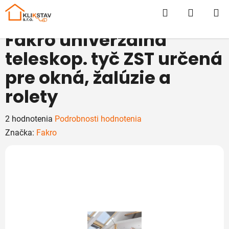
Prejsť
Hľadať
NÁKUP
na
obsah
KOŠÍK
Fakro univerzálna
teleskop. tyč ZST určená
pre okná, žalúzie a
rolety
Priemerné
2 hodnotenia
Podrobnosti hodnotenia
hodnotenie
Značka:
Fakro
produktu
je
5,0
z
5
hviezdičiek.