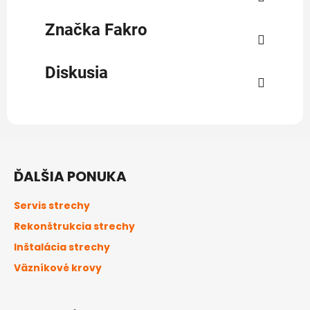
Značka
Fakro
Diskusia
Z
á
ĎALŠIA PONUKA
p
ä
Servis strechy
t
Rekonštrukcia strechy
i
Inštalácia strechy
e
Väzníkové krovy