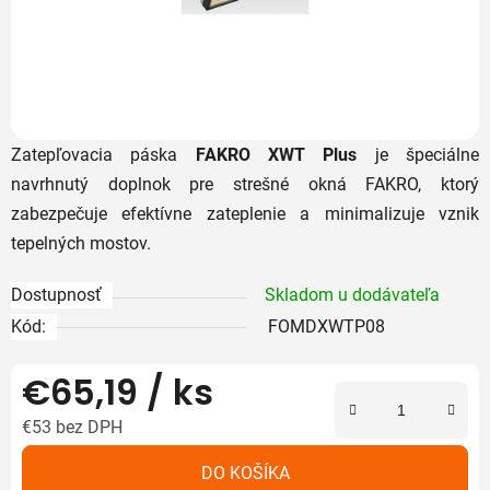
Zatepľovacia páska
FAKRO XWT Plus
je špeciálne
navrhnutý doplnok pre strešné okná FAKRO, ktorý
zabezpečuje efektívne zateplenie a minimalizuje vznik
tepelných mostov.
Dostupnosť
Skladom u dodávateľa
Kód:
FOMDXWTP08
€65,19
/ ks
€53 bez DPH
Jednotková cena:
DO KOŠÍKA