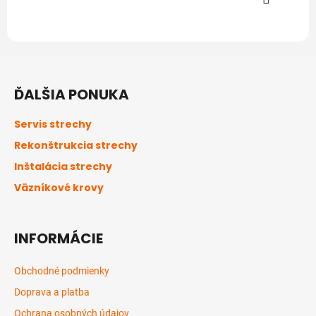
Z
á
ĎALŠIA PONUKA
p
ä
Servis strechy
t
Rekonštrukcia strechy
i
Inštalácia strechy
e
Väzníkové krovy
INFORMÁCIE
Obchodné podmienky
Doprava a platba
Ochrana osobných údajov