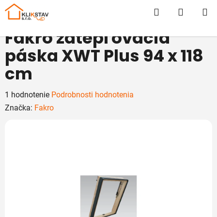
Prejsť
Hľadať
NÁKUP
na
obsah
KOŠÍK
Fakro zatepľovacia
páska XWT Plus 94 x 118
cm
Priemerné
1 hodnotenie
Podrobnosti hodnotenia
hodnotenie
Značka:
Fakro
produktu
je
5,0
z
5
hviezdičiek.