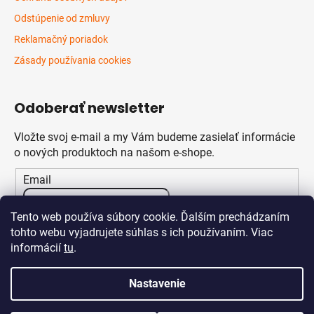
Odstúpenie od zmluvy
Reklamačný poriadok
Zásady používania cookies
Odoberať newsletter
Vložte svoj e-mail a my Vám budeme zasielať informácie
o nových produktoch na našom e-shope.
Email
Vložením e-mailu súhlasíte s
podmienkami ochrany
Tento web používa súbory cookie. Ďalším prechádzaním
osobných údajov
tohto webu vyjadrujete súhlas s ich používaním. Viac
informácií
tu
.
PRIHLÁSIŤ SA
Nastavenie