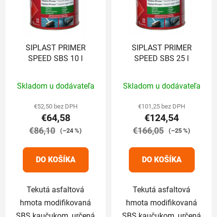
SIPLAST PRIMER
SIPLAST PRIMER
SPEED SBS 10 l
SPEED SBS 25 l
Priemerné
Priemerné
Skladom u dodávateľa
Skladom u dodávateľa
hodnotenie
hodnotenie
produktu
produktu
€52,50 bez DPH
€101,25 bez DPH
€64,58
€124,54
je
je
€86,10
5,0
€166,05
5,0
(–24 %)
(–25 %)
z
z
5
5
DO KOŠÍKA
DO KOŠÍKA
hviezdičiek.
hviezdičiek.
Tekutá asfaltová
Tekutá asfaltová
hmota modifikovaná
hmota modifikovaná
SBS kaučukom, určená
SBS kaučukom, určená