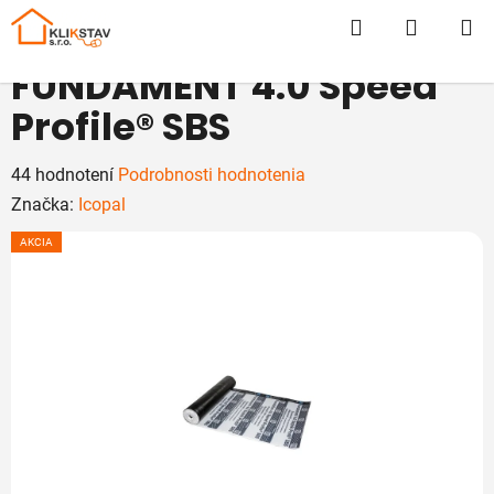
Prejsť
Hľadať
NÁKUP
na
obsah
KOŠÍK
FUNDAMENT 4.0 Speed
Profile® SBS
Priemerné
44 hodnotení
Podrobnosti hodnotenia
hodnotenie
Značka:
Icopal
produktu
AKCIA
je
4,8
z
5
hviezdičiek.