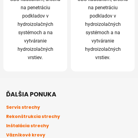
na penetráciu
na penetráciu
podkladov v
podkladov v
hydroizolačných
hydroizolačných
systémoch a na
systémoch a na
vytváranie
vytváranie
hydroizolačných
hydroizolačných
vrstiev.
vrstiev.
Z
á
ĎALŠIA PONUKA
p
ä
Servis strechy
t
Rekonštrukcia strechy
i
Inštalácia strechy
e
Väzníkové krovy