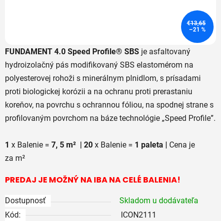
€13,65
–21 %
FUNDAMENT 4.0 Speed Profile® SBS
je asfaltovaný
hydroizolačný pás modifikovaný SBS elastomérom na
polyesterovej rohoži s minerálnym plnidlom, s prísadami
proti biologickej korózii a na ochranu proti prerastaniu
koreňov, na povrchu s ochrannou fóliou, na spodnej strane s
profilovaným povrchom na báze technológie „Speed Profile”.
1
x Balenie =
7, 5 m² | 20
x Balenie =
1 paleta |
Cena je
za m²
PREDAJ JE MOŽNÝ NA IBA NA CELÉ BALENIA!
Dostupnosť
Skladom u dodávateľa
Kód:
ICON2111