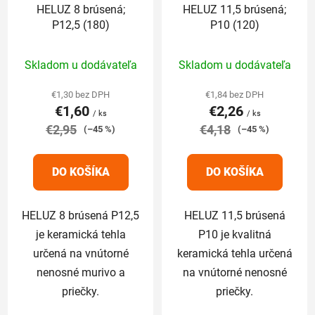
HELUZ 8 brúsená;
HELUZ 11,5 brúsená;
o
P12,5 (180)
P10 (120)
d
u
Priemerné
Priemerné
Skladom u dodávateľa
Skladom u dodávateľa
k
hodnotenie
hodnotenie
t
produktu
produktu
€1,30 bez DPH
€1,84 bez DPH
o
€1,60
€2,26
je
je
/ ks
/ ks
v
€2,95
5,0
€4,18
5,0
(–45 %)
(–45 %)
z
z
5
5
DO KOŠÍKA
DO KOŠÍKA
hviezdičiek.
hviezdičiek.
HELUZ 8 brúsená P12,5
HELUZ 11,5 brúsená
je keramická tehla
P10 je kvalitná
určená na vnútorné
keramická tehla určená
nenosné murivo a
na vnútorné nenosné
priečky.
priečky.