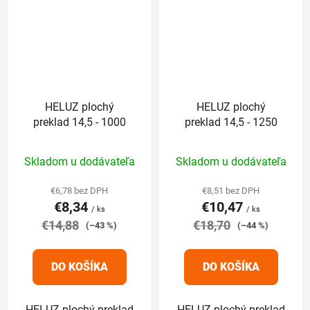
HELUZ plochý
HELUZ plochý
preklad 14,5 - 1000
preklad 14,5 - 1250
Priemerné
Priemerné
Skladom u dodávateľa
Skladom u dodávateľa
hodnotenie
hodnotenie
produktu
produktu
€6,78 bez DPH
€8,51 bez DPH
€8,34
€10,47
je
je
/ ks
/ ks
€14,88
5,0
€18,70
5,0
(–43 %)
(–44 %)
z
z
5
5
DO KOŠÍKA
DO KOŠÍKA
hviezdičiek.
hviezdičiek.
HELUZ plochý preklad
HELUZ plochý preklad