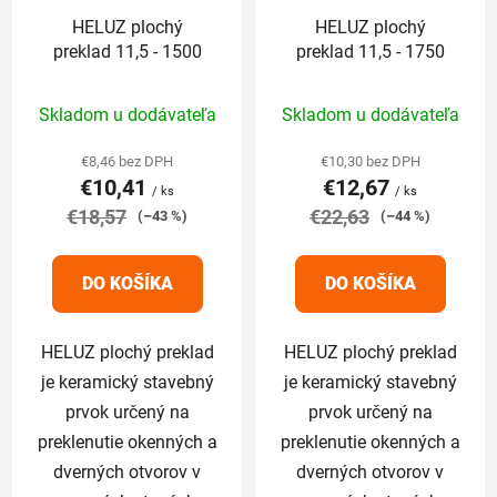
HELUZ plochý
HELUZ plochý
preklad 11,5 - 1500
preklad 11,5 - 1750
Priemerné
Priemerné
Skladom u dodávateľa
Skladom u dodávateľa
hodnotenie
hodnotenie
produktu
produktu
€8,46 bez DPH
€10,30 bez DPH
€10,41
€12,67
je
je
/ ks
/ ks
€18,57
5,0
€22,63
5,0
(–43 %)
(–44 %)
z
z
5
5
DO KOŠÍKA
DO KOŠÍKA
hviezdičiek.
hviezdičiek.
HELUZ plochý preklad
HELUZ plochý preklad
je keramický stavebný
je keramický stavebný
prvok určený na
prvok určený na
preklenutie okenných a
preklenutie okenných a
dverných otvorov v
dverných otvorov v