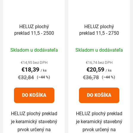
HELUZ plochý
HELUZ plochý
preklad 11,5 - 2500
preklad 11,5 - 2750
Priemerné
Priemerné
Skladom u dodávateľa
Skladom u dodávateľa
hodnotenie
hodnotenie
produktu
produktu
€14,95 bez DPH
€16,74 bez DPH
€18,39
€20,59
je
je
/ ks
/ ks
€32,84
5,0
€36,78
5,0
(–44 %)
(–44 %)
z
z
5
5
DO KOŠÍKA
DO KOŠÍKA
hviezdičiek.
hviezdičiek.
HELUZ plochý preklad
HELUZ plochý preklad
je keramický stavebný
je keramický stavebný
prvok určený na
prvok určený na