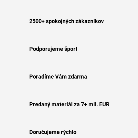
á
v
a
d
n
a
i
2500+ spokojných zákazníkov
c
e
i
e
p
r
Podporujeme šport
v
k
y
v
Poradíme Vám zdarma
ý
p
i
s
Predaný materiál za 7+ mil. EUR
u
Doručujeme rýchlo