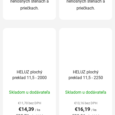
nenosných stenách a
nenosných stenách a
priečkach.
priečkach.
HELUZ plochý
HELUZ plochý
preklad 11,5 - 2000
preklad 11,5 - 2250
Priemerné
Priemerné
Skladom u dodávateľa
Skladom u dodávateľa
hodnotenie
hodnotenie
produktu
produktu
€11,70 bez DPH
€13,16 bez DPH
€14,39
€16,19
je
je
/ ks
/ ks