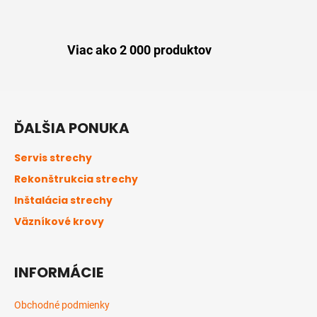
Viac ako 2 000 produktov
Z
á
ĎALŠIA PONUKA
p
ä
Servis strechy
t
Rekonštrukcia strechy
i
Inštalácia strechy
e
Väzníkové krovy
INFORMÁCIE
Obchodné podmienky