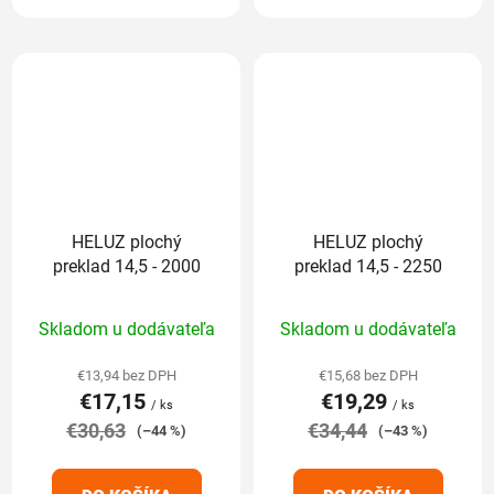
HELUZ plochý
HELUZ plochý
preklad 14,5 - 2000
preklad 14,5 - 2250
Priemerné
Priemerné
Skladom u dodávateľa
Skladom u dodávateľa
hodnotenie
hodnotenie
produktu
produktu
€13,94 bez DPH
€15,68 bez DPH
€17,15
€19,29
je
je
/ ks
/ ks
€30,63
5,0
€34,44
5,0
(–44 %)
(–43 %)
z
z
5
5