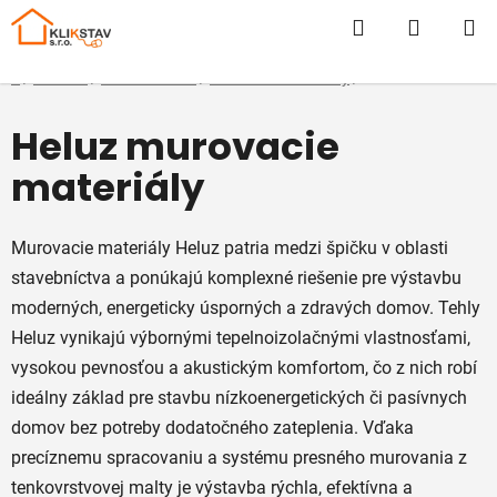
Prejsť
Hľadať
NÁKUP
na
obsah
KOŠÍK
Domov
/
E-SHOP
/
Hrubá Stavba
/
Murovacie materiály
/
Heluz
Heluz murovacie
materiály
Murovacie materiály Heluz patria medzi špičku v oblasti
stavebníctva a ponúkajú komplexné riešenie pre výstavbu
moderných, energeticky úsporných a zdravých domov. Tehly
Heluz vynikajú výbornými tepelnoizolačnými vlastnosťami,
vysokou pevnosťou a akustickým komfortom, čo z nich robí
ideálny základ pre stavbu nízkoenergetických či pasívnych
domov bez potreby dodatočného zateplenia. Vďaka
precíznemu spracovaniu a systému presného murovania z
tenkovrstvovej malty je výstavba rýchla, efektívna a