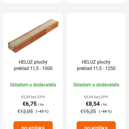
HELUZ plochý
HELUZ plochý
preklad 11,5 - 1000
preklad 11,5 - 1250
Priemerné
Priemerné
Skladom u dodávateľa
Skladom u dodávateľa
hodnotenie
hodnotenie
produktu
produktu
€5,49 bez DPH
€6,94 bez DPH
€6,75
€8,54
je
je
/ ks
/ ks
€12,05
5,0
€15,25
5,0
(–43 %)
(–44 %)
z
z
5
5
DO KOŠÍKA
DO KOŠÍKA