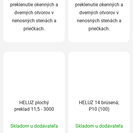
preklenutie okenných a
preklenutie okenných a
dverných otvorov v
dverných otvorov v
nenosných stenách a
nenosných stenách a
priečkach.
priečkach.
HELUZ plochý
HELUZ 14 brúsená;
preklad 11,5 - 3000
P10 (100)
Priemerné
Priemerné
Skladom u dodávateľa
Skladom u dodávateľa
hodnotenie
hodnotenie