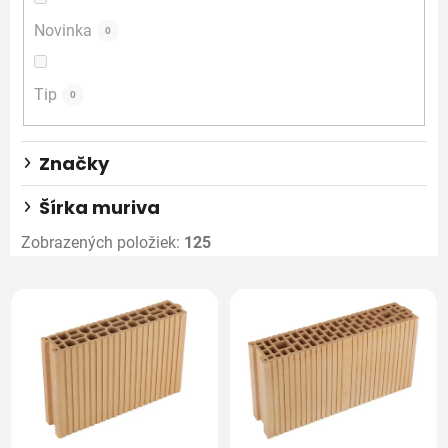
u
Novinka
0
k
t
o
Tip
0
v
Značky
Šírka muriva
Zobrazených položiek:
125
V
ý
p
i
s
p
r