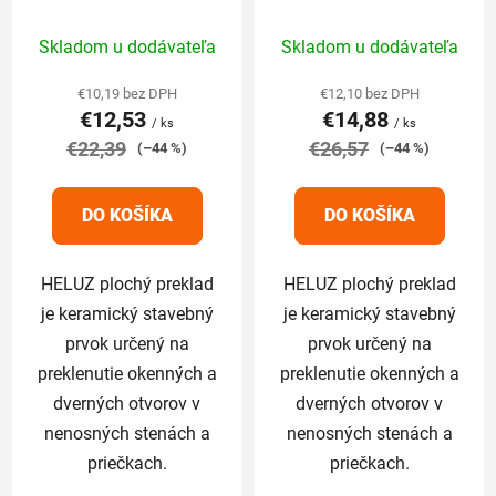
Priemerné
Priemerné
Skladom u dodávateľa
Skladom u dodávateľa
hodnotenie
hodnotenie
produktu
produktu
€10,19 bez DPH
€12,10 bez DPH
€12,53
€14,88
je
je
/ ks
/ ks
€22,39
5,0
€26,57
5,0
(–44 %)
(–44 %)
z
z
5
5
DO KOŠÍKA
DO KOŠÍKA
hviezdičiek.
hviezdičiek.
HELUZ plochý preklad
HELUZ plochý preklad
je keramický stavebný
je keramický stavebný
prvok určený na
prvok určený na
preklenutie okenných a
preklenutie okenných a
dverných otvorov v
dverných otvorov v
nenosných stenách a
nenosných stenách a
priečkach.
priečkach.