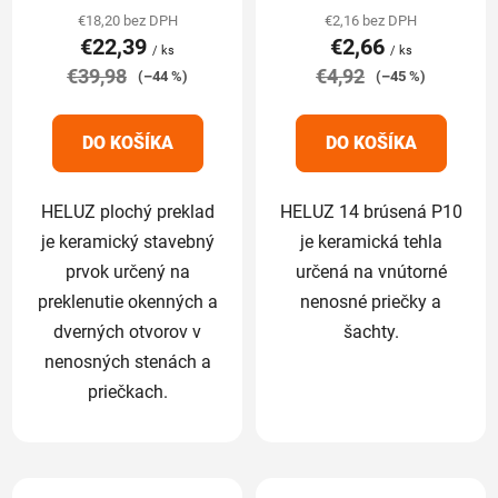
produktu
produktu
€18,20 bez DPH
€2,16 bez DPH
€22,39
€2,66
je
je
/ ks
/ ks
€39,98
5,0
€4,92
5,0
(–44 %)
(–45 %)
z
z
5
5
DO KOŠÍKA
DO KOŠÍKA
hviezdičiek.
hviezdičiek.
HELUZ plochý preklad
HELUZ 14 brúsená P10
je keramický stavebný
je keramická tehla
prvok určený na
určená na vnútorné
preklenutie okenných a
nenosné priečky a
dverných otvorov v
šachty.
nenosných stenách a
priečkach.