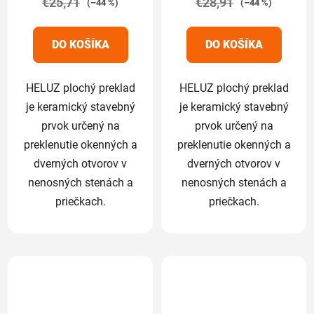
€25,71
5,0
€28,91
5,0
(–44 %)
(–44 %)
z
z
5
5
DO KOŠÍKA
DO KOŠÍKA
hviezdičiek.
hviezdičiek.
HELUZ plochý preklad
HELUZ plochý preklad
je keramický stavebný
je keramický stavebný
prvok určený na
prvok určený na
preklenutie okenných a
preklenutie okenných a
dverných otvorov v
dverných otvorov v
nenosných stenách a
nenosných stenách a
priečkach.
priečkach.