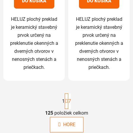
DO KOŠÍKA
DO KOŠÍKA
hviezdičiek.
hviezdičiek.
HELUZ plochý preklad
HELUZ plochý preklad
je keramický stavebný
je keramický stavebný
prvok určený na
prvok určený na
preklenutie okenných a
preklenutie okenných a
dverných otvorov v
dverných otvorov v
nenosných stenách a
nenosných stenách a
priečkach.
priečkach.
S
t
1
7
r
á
125
položiek celkom
O
n
v
k
HORE
l
o