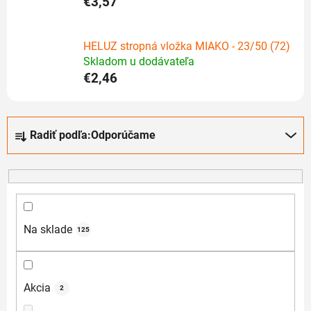
€3,57
HELUZ stropná vložka MIAKO - 23/50 (72)
Skladom u dodávateľa
€2,46
R
Radiť podľa:
Odporúčame
a
d
e
n
i
e
Na sklade
125
p
r
o
Akcia
2
d