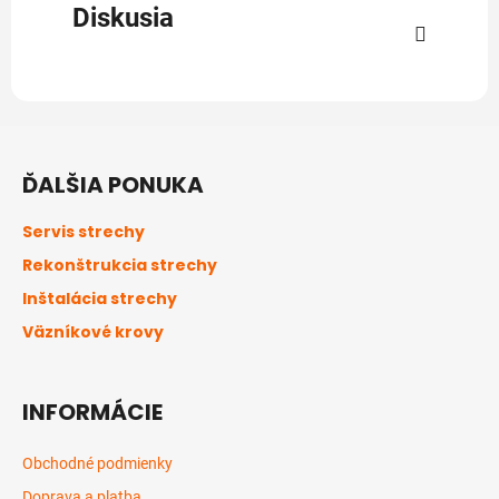
Diskusia
Z
á
ĎALŠIA PONUKA
p
ä
Servis strechy
t
Rekonštrukcia strechy
i
Inštalácia strechy
e
Väzníkové krovy
INFORMÁCIE
Obchodné podmienky
Doprava a platba