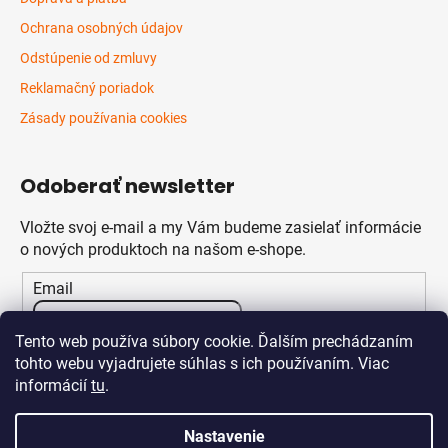
Ochrana osobných údajov
Odstúpenie od zmluvy
Reklamačný poriadok
Zásady používania cookies
Odoberať newsletter
Vložte svoj e-mail a my Vám budeme zasielať informácie
o nových produktoch na našom e-shope.
Email
Vložením e-mailu súhlasíte s
podmienkami ochrany
Tento web používa súbory cookie. Ďalším prechádzaním
osobných údajov
tohto webu vyjadrujete súhlas s ich používaním. Viac
informácií
tu
.
PRIHLÁSIŤ SA
Nastavenie