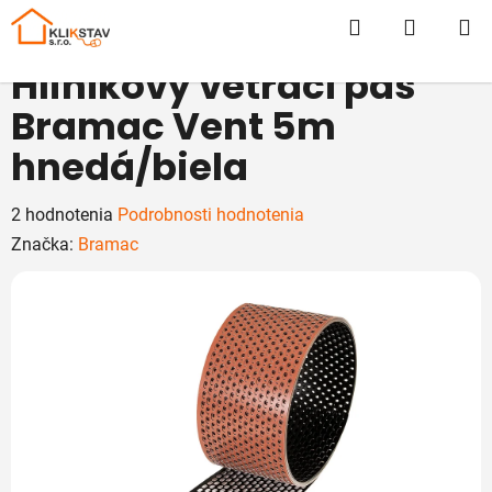
Prejsť
Hľadať
NÁKUP
na
obsah
KOŠÍK
Hliníkový vetrací pás
Bramac Vent 5m
hnedá/biela
Priemerné
2 hodnotenia
Podrobnosti hodnotenia
hodnotenie
Značka:
Bramac
produktu
je
5,0
z
5
hviezdičiek.