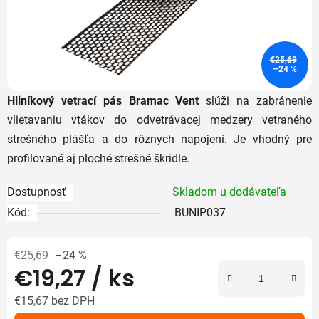
€25,69
–24 %
Hliníkový vetrací pás Bramac Vent
slúži na zabránenie
vlietavaniu vtákov do odvetrávacej medzery vetraného
strešného plášťa a do rôznych napojení. Je vhodný pre
profilované aj ploché strešné škridle.
Dostupnosť
Skladom u dodávateľa
Kód:
BUNIP037
€25,69
–24 %
€19,27
/ ks
€15,67 bez DPH