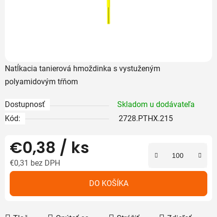
Natĺkacia tanierová hmoždinka s vystuženým
polyamidovým tŕňom
Dostupnosť
Skladom u dodávateľa
Kód:
2728.PTHX.215
€0,38
/ ks
€0,31 bez DPH
Jednotková cena:
DO KOŠÍKA