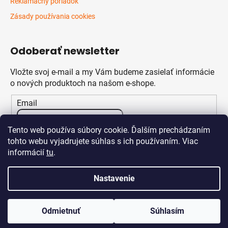
Reklamačný poriadok
Zásady používania cookies
Odoberať newsletter
Vložte svoj e-mail a my Vám budeme zasielať informácie
o nových produktoch na našom e-shope.
Email
Vložením e-mailu súhlasíte s
podmienkami ochrany
Tento web používa súbory cookie. Ďalším prechádzaním
osobných údajov
tohto webu vyjadrujete súhlas s ich používaním. Viac
informácií
tu
.
PRIHLÁSIŤ SA
Nastavenie
Odmietnuť
Súhlasím
Vytvoril Shoptet
Copyright 2026
Klikstav.sk
. Všetky práva vyhradené.