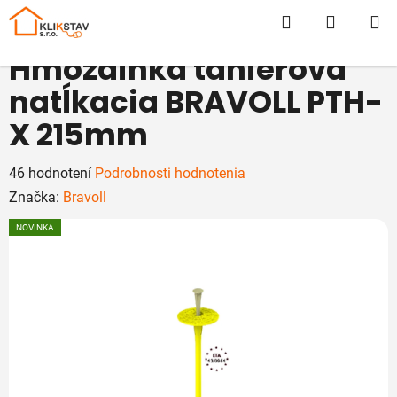
Prejsť
Hľadať
NÁKUP
na
obsah
KOŠÍK
Hmoždinka tanierová
natĺkacia BRAVOLL PTH-
X 215mm
Priemerné
46 hodnotení
Podrobnosti hodnotenia
hodnotenie
Značka:
Bravoll
produktu
NOVINKA
je
5,0
z
5
hviezdičiek.