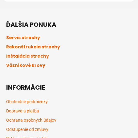
Z
á
ĎALŠIA PONUKA
p
ä
Servis strechy
t
Rekonštrukcia strechy
i
Inštalácia strechy
e
Väzníkové krovy
INFORMÁCIE
Obchodné podmienky
Doprava a platba
Ochrana osobných údajov
Odstúpenie od zmluvy