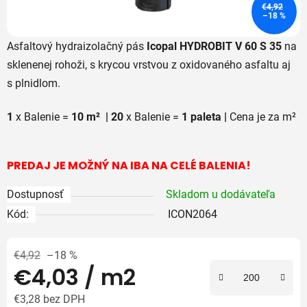
€4,92
–18 %
Asfaltový hydraizolačný pás
Icopal HYDROBIT V 60 S 35
na
sklenenej rohoži, s krycou vrstvou z oxidovaného asfaltu aj
s plnidlom.
1
x Balenie =
10 m² | 20
x Balenie =
1 paleta |
Cena je za m²
PREDAJ JE MOŽNÝ NA IBA NA CELÉ BALENIA!
Dostupnosť
Skladom u dodávateľa
Kód:
ICON2064
€4,92
–18 %
€4,03
/ m2
€3,28 bez DPH