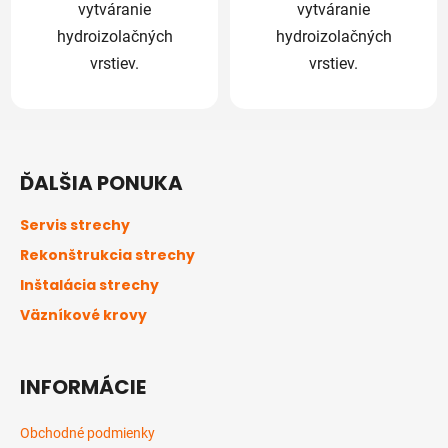
vytváranie
vytváranie
hydroizolačných
hydroizolačných
vrstiev.
vrstiev.
Z
á
ĎALŠIA PONUKA
p
ä
Servis strechy
t
Rekonštrukcia strechy
i
Inštalácia strechy
e
Väzníkové krovy
INFORMÁCIE
Obchodné podmienky