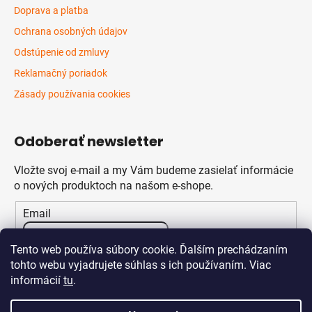
Doprava a platba
Ochrana osobných údajov
Odstúpenie od zmluvy
Reklamačný poriadok
Zásady používania cookies
Odoberať newsletter
Vložte svoj e-mail a my Vám budeme zasielať informácie
o nových produktoch na našom e-shope.
Email
Vložením e-mailu súhlasíte s
podmienkami ochrany
Tento web používa súbory cookie. Ďalším prechádzaním
osobných údajov
tohto webu vyjadrujete súhlas s ich používaním. Viac
informácií
tu
.
PRIHLÁSIŤ SA