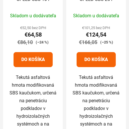
Priemerné
Priemerné
Skladom u dodávateľa
Skladom u dodávateľa
hodnotenie
hodnotenie
produktu
produktu
€52,50 bez DPH
€101,25 bez DPH
€64,58
€124,54
je
je
€86,10
5,0
€166,05
5,0
(–24 %)
(–25 %)
z
z
5
5
DO KOŠÍKA
DO KOŠÍKA
hviezdičiek.
hviezdičiek.
Tekutá asfaltová
Tekutá asfaltová
hmota modifikovaná
hmota modifikovaná
SBS kaučukom, určená
SBS kaučukom, určená
na penetráciu
na penetráciu
podkladov v
podkladov v
hydroizolačných
hydroizolačných
systémoch a na
systémoch a na