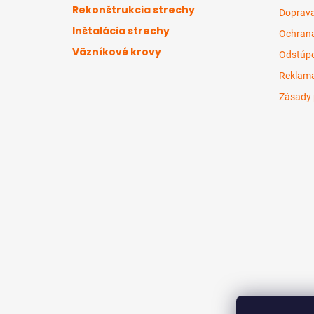
t
Rekonštrukcia strechy
Doprava
i
Inštalácia strechy
e
Ochrana
Väzníkové krovy
Odstúpe
Reklama
Zásady 