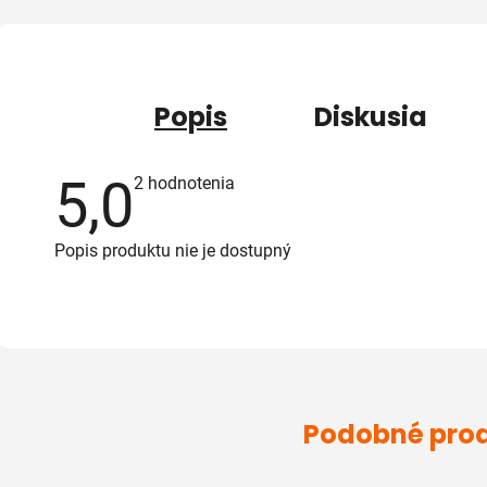
Popis
Diskusia
5,0
Priemerné
2 hodnotenia
hodnotenie
produktu
je
Popis produktu nie je dostupný
5,0
z
5
hviezdičiek.
Podobné pro