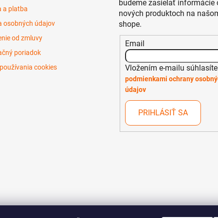
budeme zasielať informácie 
 a platba
nových produktoch na našom
 osobných údajov
shope.
nie od zmluvy
Email
čný poriadok
Vložením e-mailu súhlasíte
používania cookies
podmienkami ochrany osobný
údajov
PRIHLÁSIŤ SA