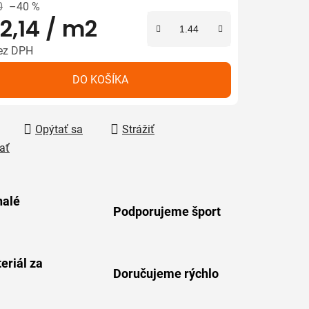
0
–40 %
2,14
/ m2
iek.
ez DPH
tková cena:
DO KOŠÍKA
Opýtať sa
Strážiť
ať
alé
Podporujeme šport
eriál za
Doručujeme rýchlo