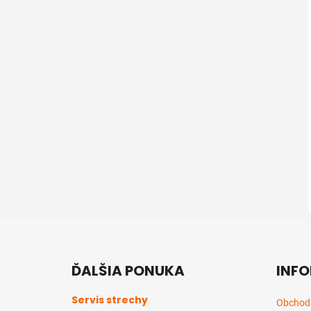
Z
á
ĎALŠIA PONUKA
INFO
p
ä
Servis strechy
Obchod