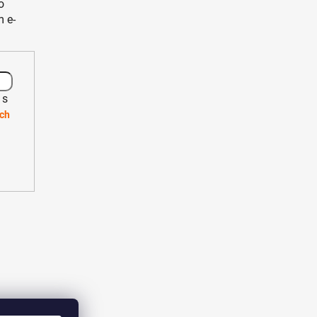
o
 e-
 s
ch