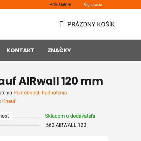
Prihlásenie
Registrácia
PRÁZDNY KOŠÍK
NÁKUPNÝ
KOŠÍK
KONTAKT
ZNAČKY
auf AIRwall 120 mm
rné
otenia
Podrobnosti hodnotenia
enie
:
Knauf
tu
nosť
Skladom u dodávateľa
562.AIRWALL.120