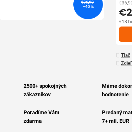
5
€36,90
€36,9
–40 %
€2
hviezdič
€18 b
Jedno
Tlač
Zdieľ
2500+ spokojných
Máme dokon
zákazníkov
hodnotenie
Poradíme Vám
Predaný mat
zdarma
7+ mil. EUR