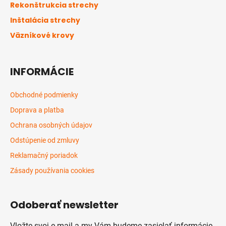
t
Rekonštrukcia strechy
i
Inštalácia strechy
e
Väzníkové krovy
INFORMÁCIE
Obchodné podmienky
Doprava a platba
Ochrana osobných údajov
Odstúpenie od zmluvy
Reklamačný poriadok
Zásady používania cookies
Odoberať newsletter
Vložte svoj e-mail a my Vám budeme zasielať informácie