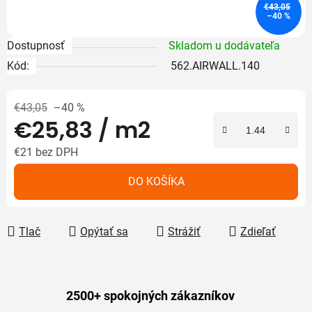
€43,05
–40 %
Dostupnosť
Skladom u dodávateľa
Kód:
562.AIRWALL.140
€43,05
–40 %
€25,83
/ m2
€21 bez DPH
Jednotková cena:
DO KOŠÍKA
Tlač
Opýtať sa
Strážiť
Zdieľať
2500+ spokojných zákazníkov