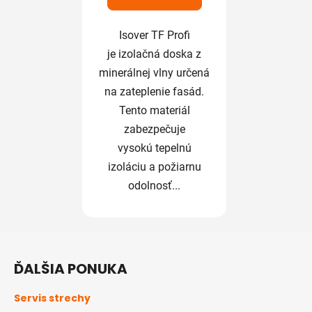
Isover TF Profi
je izolačná doska z
minerálnej vlny určená
na zateplenie fasád.
Tento materiál
zabezpečuje
vysokú tepelnú
izoláciu a požiarnu
odolnosť...
Z
á
ĎALŠIA PONUKA
p
ä
Servis strechy