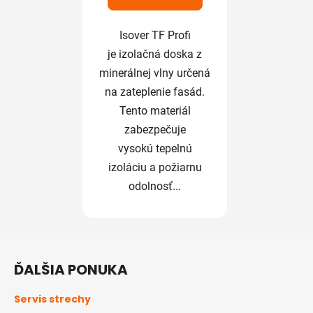
Isover TF Profi
je izolačná doska z
minerálnej vlny určená
na zateplenie fasád.
Tento materiál
zabezpečuje
vysokú tepelnú
izoláciu a požiarnu
odolnosť...
Z
á
ĎALŠIA PONUKA
p
ä
Servis strechy