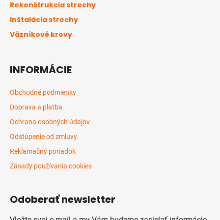
t
Rekonštrukcia strechy
i
Inštalácia strechy
e
Väzníkové krovy
INFORMÁCIE
Obchodné podmienky
Doprava a platba
Ochrana osobných údajov
Odstúpenie od zmluvy
Reklamačný poriadok
Zásady používania cookies
Odoberať newsletter
Vložte svoj e-mail a my Vám budeme zasielať informácie