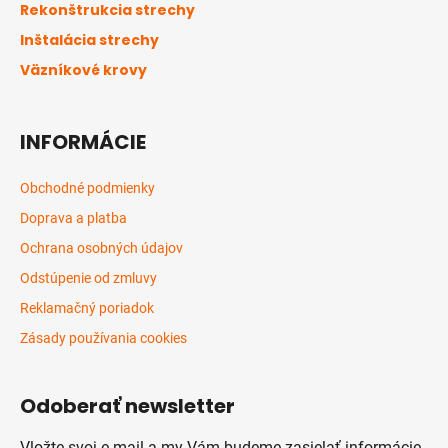
t
Rekonštrukcia strechy
i
Inštalácia strechy
e
Väzníkové krovy
INFORMÁCIE
Obchodné podmienky
Doprava a platba
Ochrana osobných údajov
Odstúpenie od zmluvy
Reklamačný poriadok
Zásady používania cookies
Odoberať newsletter
Vložte svoj e-mail a my Vám budeme zasielať informácie