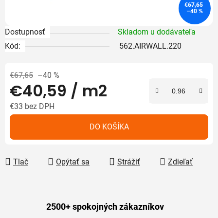
€67,65
–40 %
Dostupnosť
Skladom u dodávateľa
Kód:
562.AIRWALL.220
€67,65
–40 %
€40,59
/ m2
€33 bez DPH
Jednotková cena:
DO KOŠÍKA
Tlač
Opýtať sa
Strážiť
Zdieľať
2500+ spokojných zákazníkov