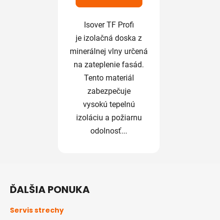
Isover TF Profi
je izolačná doska z
minerálnej vlny určená
na zateplenie fasád.
Tento materiál
zabezpečuje
vysokú tepelnú
izoláciu a požiarnu
odolnosť...
Z
á
ĎALŠIA PONUKA
p
ä
Servis strechy