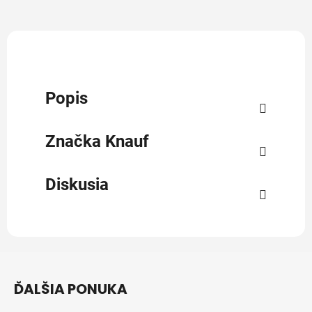
Popis
Značka
Knauf
Diskusia
Z
á
ĎALŠIA PONUKA
p