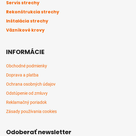
ä
Servis strechy
t
Rekonštrukcia strechy
i
Inštalácia strechy
e
Väzníkové krovy
INFORMÁCIE
Obchodné podmienky
Doprava a platba
Ochrana osobných údajov
Odstúpenie od zmluvy
Reklamačný poriadok
Zásady používania cookies
Odoberať newsletter