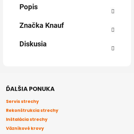
Popis
Značka
Knauf
Diskusia
Z
á
ĎALŠIA PONUKA
p
ä
Servis strechy
t
Rekonštrukcia strechy
i
Inštalácia strechy
e
Väzníkové krovy