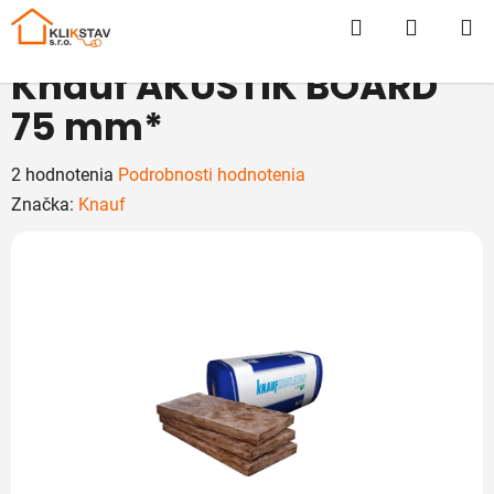
Prejsť
Hľadať
NÁKUP
na
obsah
KOŠÍK
Knauf AKUSTIK BOARD
75 mm*
Priemerné
2 hodnotenia
Podrobnosti hodnotenia
hodnotenie
Značka:
Knauf
produktu
je
5,0
z
5
hviezdičiek.