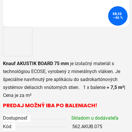
€8,12
–46 %
Knauf AKUSTIK BOARD 75 mm
je izolačný materiál s
technológiou ECOSE, vyrobený z minerálnych vlákien. Je
špeciálne navrhnutý pre aplikáciu do sadrokartónových
systémov deliacich vnútorných stien. 1 x balenie
= 7,5 m²|
Cena je za m²
PREDAJ MOŽNÝ IBA PO BALENIACH!
Dostupnosť
Skladom u dodávateľa
Kód:
562.AKUB.075