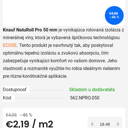
€4,06
–46 %
Knauf NatuRoll Pro 50 mm
je vynikajúca rolovaná izolácia z
minerálnej vlny, ktorá je vybavená špičkovou technológiou
ECOSE
. Tento produkt je navrhnutý tak, aby poskytoval
optimálnu tepelnú izoláciu a zvukovú absorpciu, čím
zabezpečuje vynikajúci komfort vo vašom domove. Jeho
vlastnosti a rozmanité využitie ho robia ideálnym riešením
pre rôzne konštrukčné aplikácie.
Dostupnosť
Skladom u dodávateľa
Kód:
562.NPRO.050
€4,06
–46 %
€2,19
/ m2