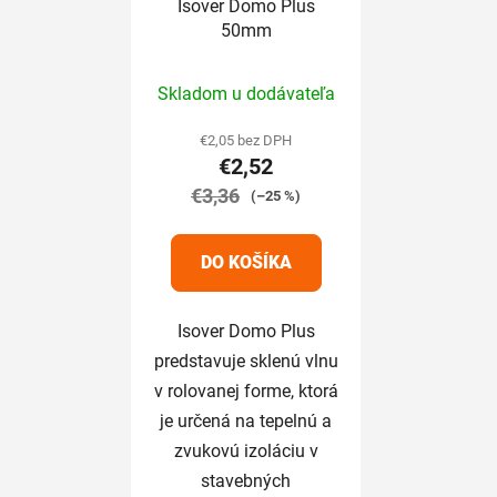
Isover Domo Plus
50mm
Priemerné
Skladom u dodávateľa
hodnotenie
produktu
€2,05 bez DPH
€2,52
je
€3,36
5,0
(–25 %)
z
5
DO KOŠÍKA
hviezdičiek.
Isover Domo Plus
predstavuje sklenú vlnu
v rolovanej forme, ktorá
je určená na tepelnú a
zvukovú izoláciu v
stavebných