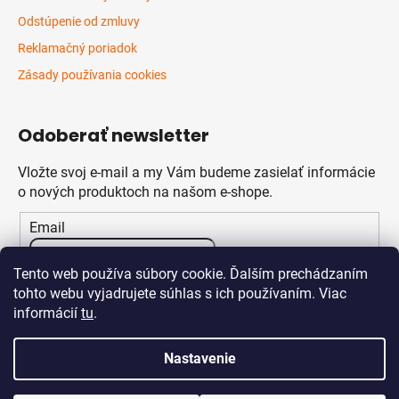
Odstúpenie od zmluvy
Reklamačný poriadok
Zásady používania cookies
Odoberať newsletter
Vložte svoj e-mail a my Vám budeme zasielať informácie
o nových produktoch na našom e-shope.
Email
Vložením e-mailu súhlasíte s
podmienkami ochrany
Tento web používa súbory cookie. Ďalším prechádzaním
osobných údajov
tohto webu vyjadrujete súhlas s ich používaním. Viac
informácií
tu
.
PRIHLÁSIŤ SA
Nastavenie