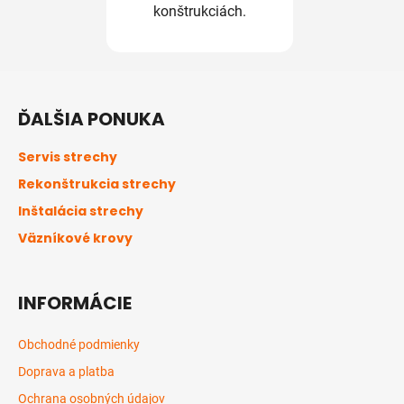
konštrukciách.
Z
á
ĎALŠIA PONUKA
p
ä
Servis strechy
t
Rekonštrukcia strechy
i
Inštalácia strechy
e
Väzníkové krovy
INFORMÁCIE
Obchodné podmienky
Doprava a platba
Ochrana osobných údajov