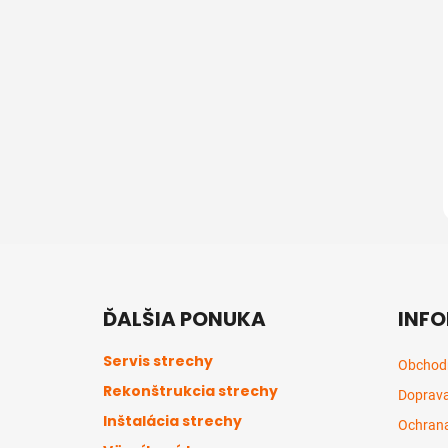
Z
á
ĎALŠIA PONUKA
INFO
p
ä
Servis strechy
Obchod
t
Rekonštrukcia strechy
Doprava
i
Inštalácia strechy
e
Ochrana