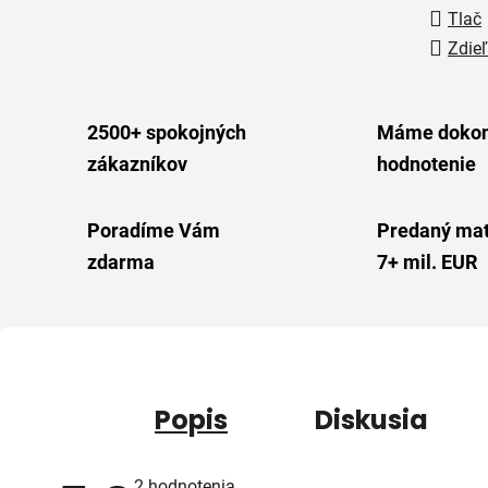
Tlač
Zdieľ
2500+ spokojných
Máme dokon
zákazníkov
hodnotenie
Poradíme Vám
Predaný mat
zdarma
7+ mil. EUR
Popis
Diskusia
Priemerné
2 hodnotenia