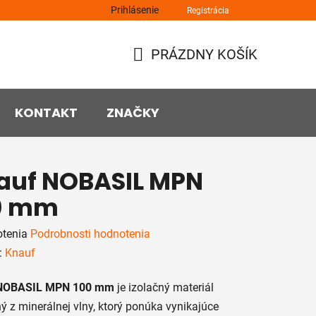
Prihlásenie
Registrácia
PRÁZDNY KOŠÍK
NÁKUPNÝ
KOŠÍK
KONTAKT
ZNAČKY
auf NOBASIL MPN
0 mm
rné
otenia
Podrobnosti hodnotenia
enie
:
Knauf
tu
NOBASIL MPN 100 mm
je izolačný materiál
ý z minerálnej vlny, ktorý ponúka vynikajúce