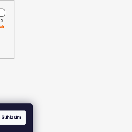
 s
ch
Súhlasím