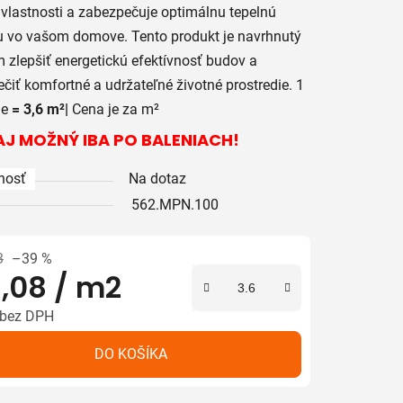
 vlastnosti a zabezpečuje optimálnu tepelnú
 vo vašom domove. Tento produkt je navrhnutý
m zlepšiť energetickú efektívnosť budov a
iek.
čiť komfortné a udržateľné životné prostredie. 1
ie
= 3,6 m²|
Cena je za m²
J MOŽNÝ IBA PO BALENIACH!
nosť
Na dotaz
562.MPN.100
3
–39 %
,08
/ m2
 bez DPH
tková cena:
DO KOŠÍKA