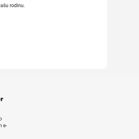
ašu rodinu.
r
o
 e-