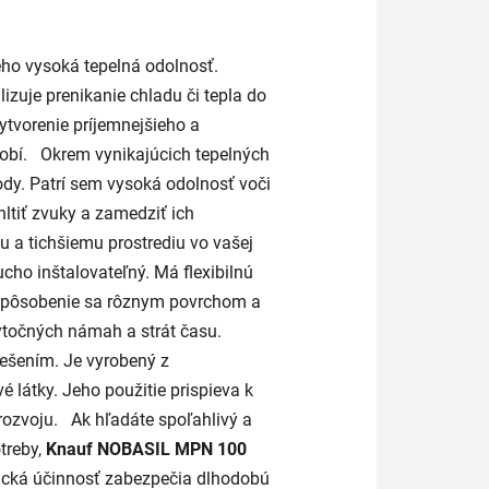
eho vysoká tepelná odolnosť.
izuje prenikanie chladu či tepla do
vytvorenie príjemnejšieho a
obí. Okrem vynikajúcich tepelných
ody. Patrí sem vysoká odolnosť voči
ltiť zvuky a zamedziť ich
u a tichšiemu prostrediu vo vašej
cho inštalovateľný. Má flexibilnú
rispôsobenie sa rôznym povrchom a
bytočných námah a strát času.
iešením. Je vyrobený z
 látky. Jeho použitie prispieva k
rozvoju. Ak hľadáte spoľahlivý a
treby,
Knauf NOBASIL MPN 100
etická účinnosť zabezpečia dlhodobú