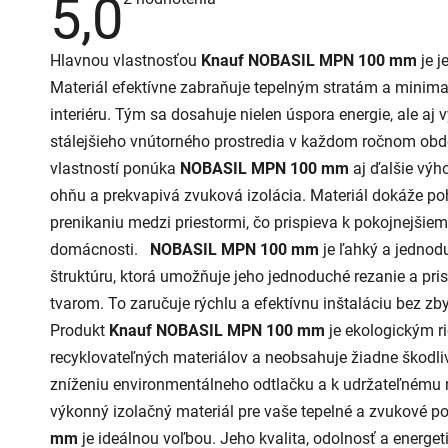
5,0
hodnotenie
produktu
je
Hlavnou vlastnosťou
Knauf NOBASIL MPN 100 mm
je j
5,0
z
Materiál efektívne zabraňuje tepelným stratám a minimal
5
hviezdičiek.
interiéru. Tým sa dosahuje nielen úspora energie, ale aj 
stálejšieho vnútorného prostredia v každom ročnom obd
vlastností ponúka
NOBASIL MPN 100 mm
aj ďalšie výh
ohňu a prekvapivá zvuková izolácia. Materiál dokáže poh
prenikaniu medzi priestormi, čo prispieva k pokojnejšiem
domácnosti.
NOBASIL MPN 100 mm
je ľahký a jednodu
štruktúru, ktorá umožňuje jeho jednoduché rezanie a p
tvarom. To zaručuje rýchlu a efektívnu inštaláciu bez z
Produkt
Knauf NOBASIL MPN 100 mm
je ekologickým r
recyklovateľných materiálov a neobsahuje žiadne škodlivé
zníženiu environmentálneho odtlačku a k udržateľnému 
výkonný izolačný materiál pre vaše tepelné a zvukové po
mm
je ideálnou voľbou. Jeho kvalita, odolnosť a energ