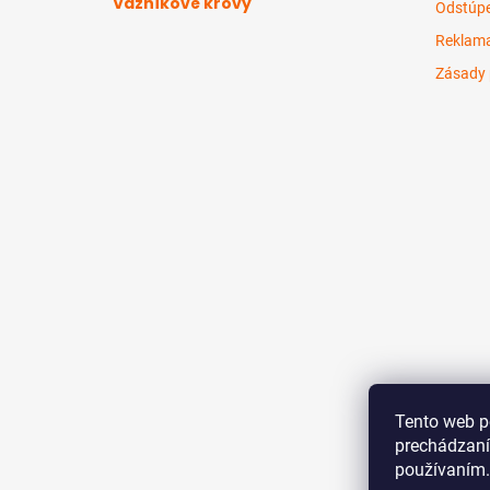
Väzníkové krovy
Odstúpe
Reklama
Zásady 
Tento web p
prechádzaní
používaním.