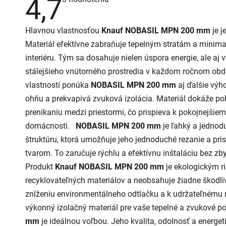
4,7
hodnotenie
produktu
je
Hlavnou vlastnosťou
Knauf NOBASIL MPN 200 mm
je j
4,7
z
Materiál efektívne zabraňuje tepelným stratám a minimal
5
hviezdičiek.
interiéru. Tým sa dosahuje nielen úspora energie, ale aj 
stálejšieho vnútorného prostredia v každom ročnom obd
vlastností ponúka
NOBASIL MPN 200 mm
aj ďalšie výh
ohňu a prekvapivá zvuková izolácia. Materiál dokáže poh
prenikaniu medzi priestormi, čo prispieva k pokojnejšiem
domácnosti.
NOBASIL MPN 200 mm
je ľahký a jednodu
štruktúru, ktorá umožňuje jeho jednoduché rezanie a p
tvarom. To zaručuje rýchlu a efektívnu inštaláciu bez z
Produkt
Knauf NOBASIL MPN 200 mm
je ekologickým r
recyklovateľných materiálov a neobsahuje žiadne škodlivé
zníženiu environmentálneho odtlačku a k udržateľnému 
výkonný izolačný materiál pre vaše tepelné a zvukové po
mm
je ideálnou voľbou. Jeho kvalita, odolnosť a energ