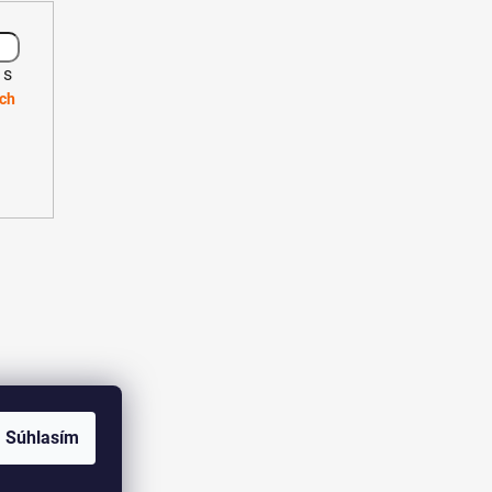
 s
ch
Súhlasím