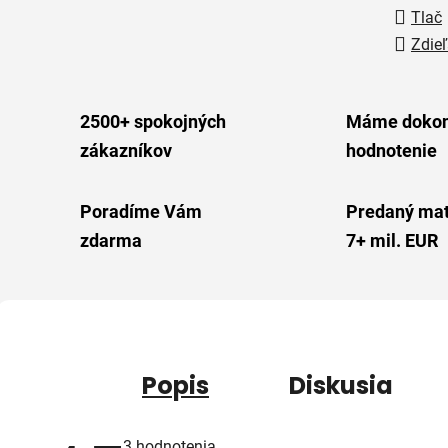
Tlač
Zdieľ
2500+ spokojných
Máme dokon
zákazníkov
hodnotenie
Poradíme Vám
Predaný mat
zdarma
7+ mil. EUR
Popis
Diskusia
Priemerné
3 hodnotenia