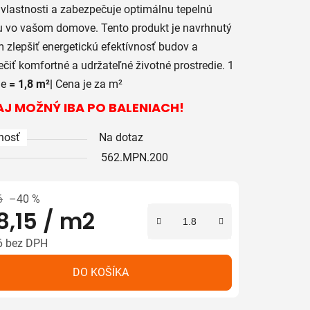
 vlastnosti a zabezpečuje optimálnu tepelnú
 vo vašom domove. Tento produkt je navrhnutý
m zlepšiť energetickú efektívnosť budov a
iek.
čiť komfortné a udržateľné životné prostredie. 1
ie
= 1,8 m²|
Cena je za m²
J MOŽNÝ IBA PO BALENIACH!
nosť
Na dotaz
562.MPN.200
6
–40 %
8,15
/ m2
6 bez DPH
tková cena:
DO KOŠÍKA