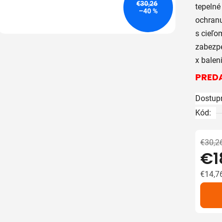
€30,26
tepelné
z
–40 %
ochranu
5
s cieľo
hviezdič
zabezpe
x balen
PREDA
Dostup
Kód:
€30,2
€1
€14,7
Jedno