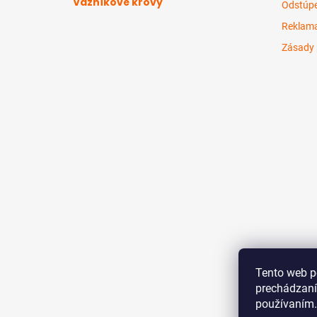
Väzníkové krovy
Odstúpe
Reklama
Zásady 
Tento web p
prechádzaní
používaním.