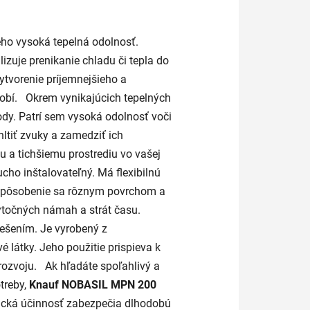
eho vysoká tepelná odolnosť.
izuje prenikanie chladu či tepla do
vytvorenie príjemnejšieho a
obí. Okrem vynikajúcich tepelných
ody. Patrí sem vysoká odolnosť voči
ltiť zvuky a zamedziť ich
u a tichšiemu prostrediu vo vašej
cho inštalovateľný. Má flexibilnú
rispôsobenie sa rôznym povrchom a
bytočných námah a strát času.
iešením. Je vyrobený z
 látky. Jeho použitie prispieva k
rozvoju. Ak hľadáte spoľahlivý a
treby,
Knauf NOBASIL MPN 200
etická účinnosť zabezpečia dlhodobú