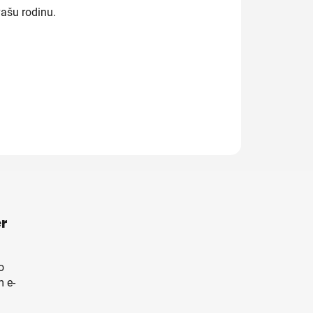
ašu rodinu.
r
o
 e-