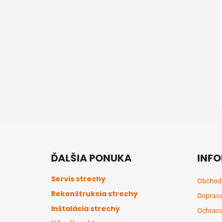
Z
á
ĎALŠIA PONUKA
INFO
p
ä
Servis strechy
Obchod
t
Rekonštrukcia strechy
Doprava
i
Inštalácia strechy
e
Ochrana