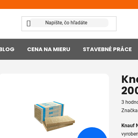
BLOG
CENA NA MIERU
STAVEBNÉ PRÁCE
Kn
20
Prieme
3 hodn
hodnot
Značka
produk
Knauf 
je
vyroben
4,7