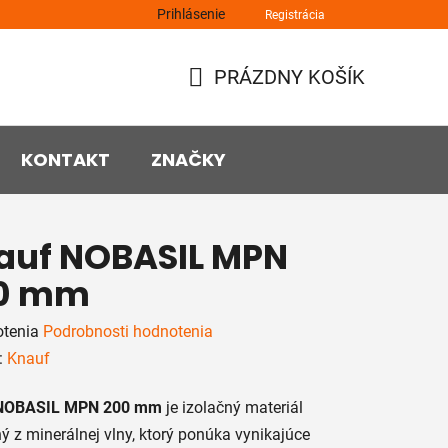
Prihlásenie
Registrácia
PRÁZDNY KOŠÍK
NÁKUPNÝ
KOŠÍK
KONTAKT
ZNAČKY
auf NOBASIL MPN
0 mm
rné
otenia
Podrobnosti hodnotenia
enie
:
Knauf
tu
NOBASIL MPN 200 mm
je izolačný materiál
ý z minerálnej vlny, ktorý ponúka vynikajúce