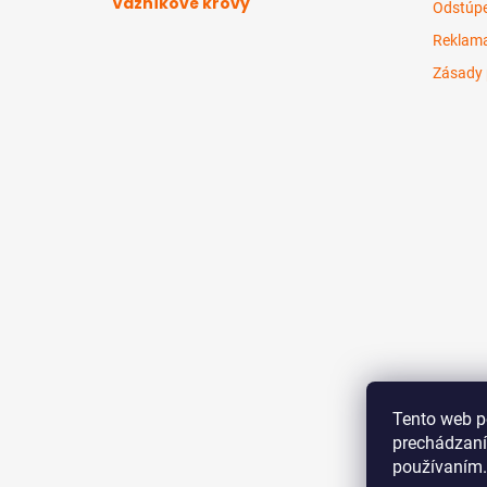
Väzníkové krovy
Odstúpe
Reklama
Zásady 
Tento web p
prechádzaní
používaním.