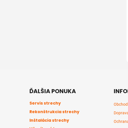
Z
á
ĎALŠIA PONUKA
INFO
p
ä
Servis strechy
Obchod
t
Rekonštrukcia strechy
Doprava
i
Inštalácia strechy
e
Ochrana