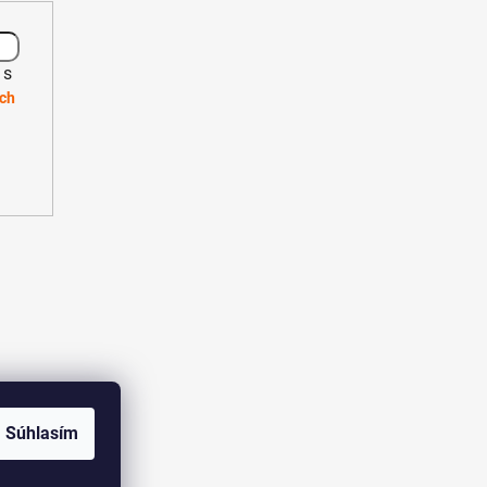
 s
ch
Súhlasím