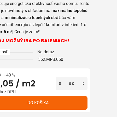
čuje energetickú efektívnosť vášho domu. Tento
 je navrhnutý s ohľadom na
maximálnu tepelnú
u
a
minimalizáciu tepelných strát
, čo vám
iek.
šetriť energiu a zlepšiť komfort v interiéri. 1 x
= 6 m²|
Cena je za m²
J MOŽNÝ IBA PO BALENIACH!
nosť
Na dotaz
562.MPS.050
9
–40 %
,05
/ m2
 bez DPH
tková cena:
DO KOŠÍKA