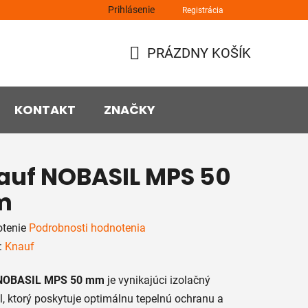
Prihlásenie
Registrácia
PRÁZDNY KOŠÍK
NÁKUPNÝ
KOŠÍK
KONTAKT
ZNAČKY
auf NOBASIL MPS 50
m
rné
tenie
Podrobnosti hodnotenia
enie
:
Knauf
tu
NOBASIL MPS 50 mm
je vynikajúci izolačný
l, ktorý poskytuje optimálnu tepelnú ochranu a