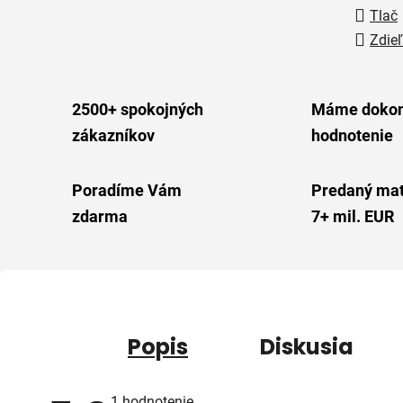
Tlač
Zdieľ
2500+ spokojných
Máme dokon
zákazníkov
hodnotenie
Poradíme Vám
Predaný mat
zdarma
7+ mil. EUR
Popis
Diskusia
Priemerné
1 hodnotenie