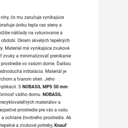
 vlny, čo mu zaručuje vynikajúce
braňuje úniku tepla cez steny a
nižšie náklady na vykurovanie a
 období. Okrem skvelých tepelných
dy. Materiál má vynikajúce zvukové
iť zvuky a minimalizovať prenikanie
ie prostredie vo vašom dome. Ďalšou
jednoduchá inštalácia. Materiál je
rchom a tvarom stien. Jeho
mplikácií. S
NOBASIL MPS 50 mm
 účinnosť vášho domu.
NOBASIL
 recyklovateľných materiálov a
bezpečné prostredie pre vás a vašu
i a ochrane životného prostredia. Ak
 tepelné a zvukové potreby,
Knauf