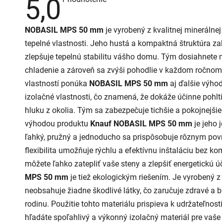
5,0
hodnotenie
produktu
je
NOBASIL MPS 50 mm
je vyrobený z kvalitnej minerálnej
5,0
z
tepelné vlastnosti. Jeho hustá a kompaktná štruktúra za
5
hviezdičiek.
zlepšuje tepelnú stabilitu vášho domu. Tým dosiahnete 
chladenie a zároveň sa zvýši pohodlie v každom ročnom
vlastností ponúka
NOBASIL MPS 50 mm
aj ďalšie výho
izolačné vlastnosti, čo znamená, že dokáže účinne pohlt
hluku z okolia. Tým sa zabezpečuje tichšie a pokojnejš
výhodou produktu
Knauf NOBASIL MPS 50 mm
je jeho 
ľahký, pružný a jednoducho sa prispôsobuje rôznym pov
flexibilita umožňuje rýchlu a efektívnu inštaláciu bez ko
môžete ľahko zatepliť vaše steny a zlepšiť energetickú
MPS 50 mm
je tiež ekologickým riešením. Je vyrobený z
neobsahuje žiadne škodlivé látky, čo zaručuje zdravé a 
rodinu. Použitie tohto materiálu prispieva k udržateľnost
hľadáte spoľahlivý a výkonný izolačný materiál pre vaše