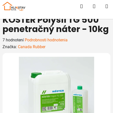
Prejsť
Hľadať
NÁKUP
na
obsah
KOŠÍK
KÖSTER Polysil TG 500
penetračný náter - 10kg
Priemerné
7 hodnotení
Podrobnosti hodnotenia
hodnotenie
Značka:
Canada Rubber
produktu
je
5,0
z
5
hviezdičiek.