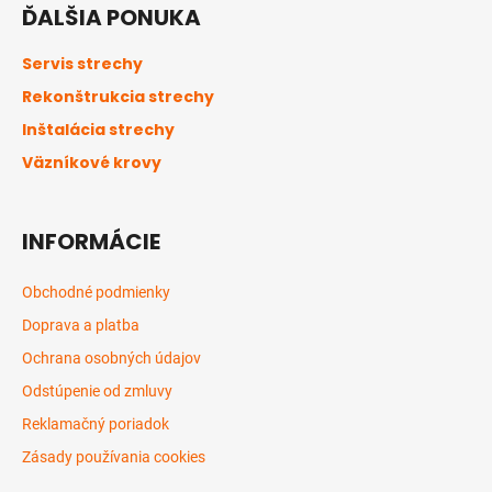
á
ĎALŠIA PONUKA
p
ä
Servis strechy
t
Rekonštrukcia strechy
i
Inštalácia strechy
e
Väzníkové krovy
INFORMÁCIE
Obchodné podmienky
Doprava a platba
Ochrana osobných údajov
Odstúpenie od zmluvy
Reklamačný poriadok
Zásady používania cookies