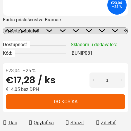
€23,04
–25 %
Farba príslušenstva Bramac:
Dostupnosť
Skladom u dodávateľa
Kód:
BUNIP081
€23,04
–25 %
€17,28
/ ks
€14,05
bez DPH
Jednotková cena:
DO KOŠÍKA
Tlač
Opýtať sa
Strážiť
Zdieľať