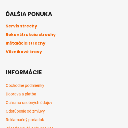
Z
á
ĎALŠIA PONUKA
p
ä
Servis strechy
t
Rekonštrukcia strechy
i
Inštalácia strechy
e
Väzníkové krovy
INFORMÁCIE
Obchodné podmienky
Doprava a platba
Ochrana osobných údajov
Odstúpenie od zmluvy
Reklamačný poriadok