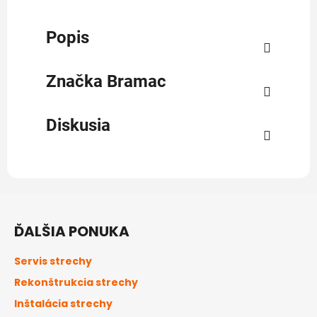
Popis
Značka
Bramac
Diskusia
Z
á
ĎALŠIA PONUKA
p
ä
Servis strechy
t
Rekonštrukcia strechy
i
Inštalácia strechy
e