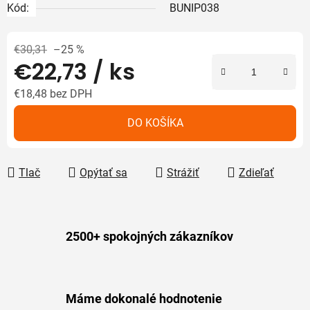
Kód:
BUNIP038
€30,31
–25 %
€22,73
/ ks
€18,48
bez DPH
Jednotková cena:
DO KOŠÍKA
Tlač
Opýtať sa
Strážiť
Zdieľať
2500+ spokojných zákazníkov
Máme dokonalé hodnotenie