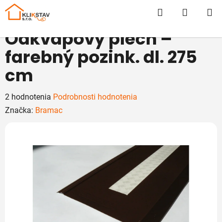
Prejsť
Hľadať
NÁKUP
na
obsah
KOŠÍK
Odkvapový plech –
farebný pozink. dl. 275
cm
Priemerné
2 hodnotenia
Podrobnosti hodnotenia
hodnotenie
Značka:
Bramac
produktu
je
5,0
z
5
hviezdičiek.