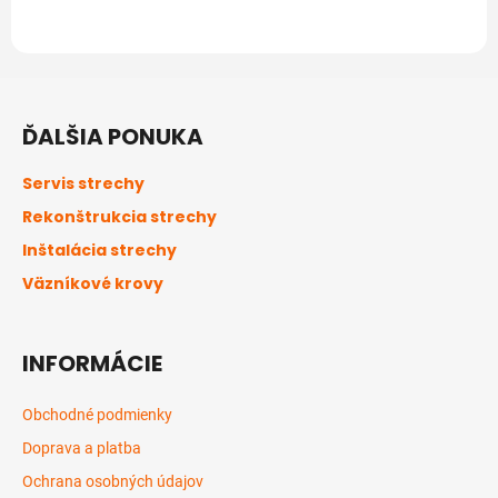
Z
á
ĎALŠIA PONUKA
p
ä
Servis strechy
t
Rekonštrukcia strechy
i
Inštalácia strechy
e
Väzníkové krovy
INFORMÁCIE
Obchodné podmienky
Doprava a platba
Ochrana osobných údajov