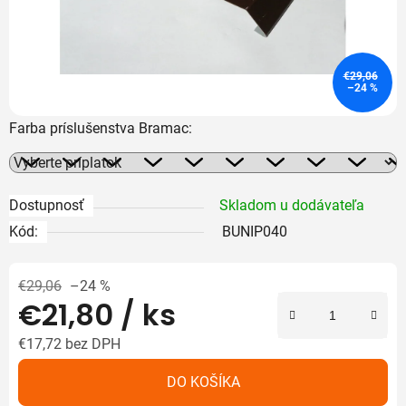
€29,06
–24 %
Farba príslušenstva Bramac:
Dostupnosť
Skladom u dodávateľa
Kód:
BUNIP040
€29,06
–24 %
€21,80
/ ks
€17,72
bez DPH
Jednotková cena:
DO KOŠÍKA