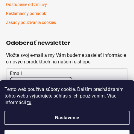
Odstúpenie od zmluvy
Reklamačný poriadok
Zásady používania cookies
Odoberať newsletter
Vložte svoj e-mail a my Vám budeme zasielať informácie
o nových produktoch na našom e-shope.
Email
Vložením e-mailu súhlasíte s
podmienkami ochrany
Tento web používa súbory cookie. Ďalším prechádzaním
osobných údajov
tohto webu vyjadrujete súhlas s ich používaním. Viac
informácií
tu
.
PRIHLÁSIŤ SA
Nastavenie