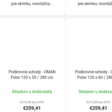
pre skrinku, montážny...
pre skrinku, montáž
Podkrovné schody - OMAN
Podkrovné schody -
Polar 120 x 55 / 280 cm
Polar 120 x 60 / 2
Priemerné
Prieme
Skladom u dodávateľa
Skladom u dodáva
hodnotenie
hodnot
produktu
produk
€210,90 bez DPH
€210,90 bez DPH
€259,41
€259,41
je
je