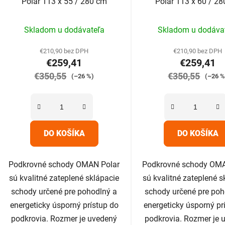
Polar 113 x 55 / 280 cm
Polar 113 x 60 / 2
Priemerné
Prieme
Skladom u dodávateľa
Skladom u dodáva
hodnotenie
hodnot
produktu
produk
€210,90 bez DPH
€210,90 bez DPH
€259,41
€259,41
je
je
€350,55
5,0
€350,55
5,0
(–26 %)
(–26 %
z
z
5
5
hviezdičiek.
hviezdič
DO KOŠÍKA
DO KOŠÍKA
Podkrovné schody OMAN Polar
Podkrovné schody OMA
sú kvalitné zateplené sklápacie
sú kvalitné zateplené s
schody určené pre pohodlný a
schody určené pre poh
energeticky úsporný prístup do
energeticky úsporný pr
podkrovia. Rozmer je uvedený
podkrovia. Rozmer je 