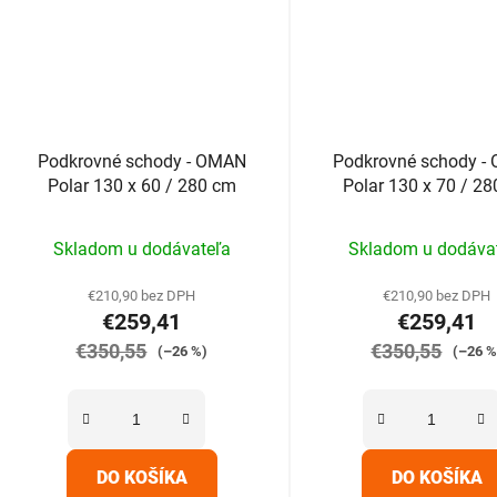
Podkrovné schody - OMAN
Podkrovné schody -
Polar 130 x 60 / 280 cm
Polar 130 x 70 / 2
Priemerné
Prieme
Skladom u dodávateľa
Skladom u dodáva
hodnotenie
hodnot
produktu
produk
€210,90 bez DPH
€210,90 bez DPH
€259,41
€259,41
je
je
€350,55
5,0
€350,55
5,0
(–26 %)
(–26 %
z
z
5
5
hviezdičiek.
hviezdič
DO KOŠÍKA
DO KOŠÍKA