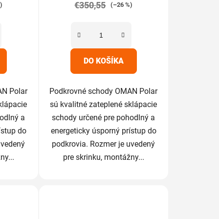
€350,55
5,0
)
(–26 %)
z
5
iek.
hviezdičiek.
DO KOŠÍKA
N Polar
Podkrovné schody OMAN Polar
klápacie
sú kvalitné zateplené sklápacie
odlný a
schody určené pre pohodlný a
ístup do
energeticky úsporný prístup do
uvedený
podkrovia. Rozmer je uvedený
ny...
pre skrinku, montážny...