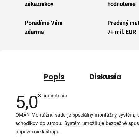
zákazníkov
hodnotenie
Poradíme Vám
Predaný mat
zdarma
7+ mil. EUR
Popis
Diskusia
5,0
Priemerné
3 hodnotenia
hodnotenie
produktu
je
OMAN Montážna sada je špeciálny montážny systém, 
5,0
z
schodíkov do stropu. Systém umožňuje bezpečné spuste
5
hviezdičiek.
pripevnenie k stropu.