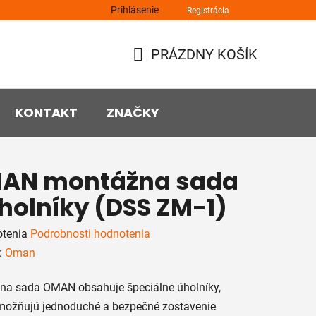
Prihlásenie
Registrácia
PRÁZDNY KOŠÍK
NÁKUPNÝ
KOŠÍK
KONTAKT
ZNAČKY
AN montážna sada
holníky (DSS ZM-1)
rné
otenia
Podrobnosti hodnotenia
enie
:
Oman
tu
na sada OMAN obsahuje špeciálne úholníky,
možňujú jednoduché a bezpečné zostavenie