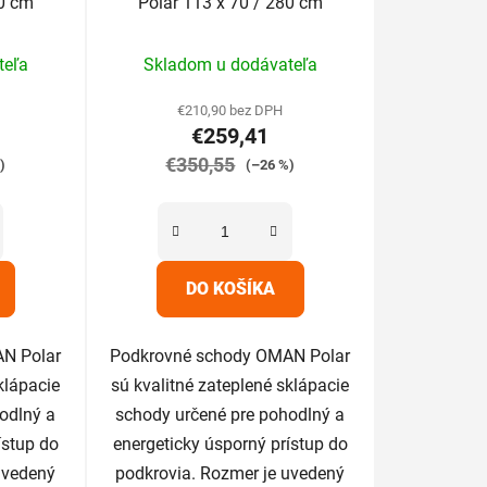
80 cm
Polar 113 x 70 / 280 cm
rné
Priemerné
teľa
Skladom u dodávateľa
enie
hodnotenie
tu
produktu
€210,90 bez DPH
€259,41
je
€350,55
5,0
)
(–26 %)
z
5
iek.
hviezdičiek.
DO KOŠÍKA
N Polar
Podkrovné schody OMAN Polar
klápacie
sú kvalitné zateplené sklápacie
odlný a
schody určené pre pohodlný a
ístup do
energeticky úsporný prístup do
uvedený
podkrovia. Rozmer je uvedený