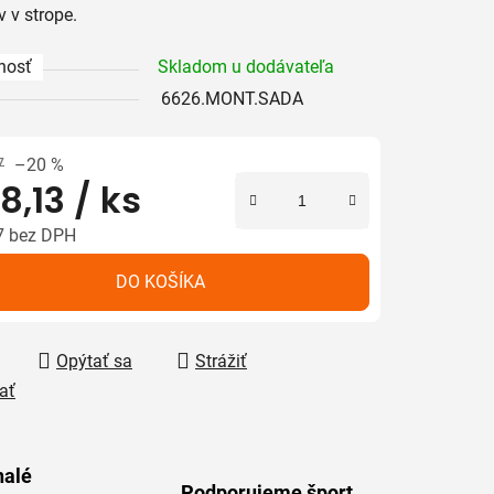
 v strope.
nosť
Skladom u dodávateľa
iek.
6626.MONT.SADA
7
–20 %
8,13
/ ks
7 bez DPH
tková cena:
DO KOŠÍKA
Opýtať sa
Strážiť
ať
alé
Podporujeme šport