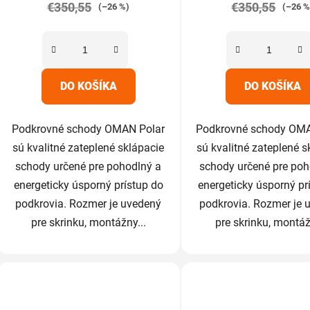
€350,55
5,0
€350,55
5,0
(–26 %)
(–26 %
z
z
5
5
hviezdičiek.
hviezdič
DO KOŠÍKA
DO KOŠÍKA
Podkrovné schody OMAN Polar
Podkrovné schody OMA
sú kvalitné zateplené sklápacie
sú kvalitné zateplené s
schody určené pre pohodlný a
schody určené pre poh
energeticky úsporný prístup do
energeticky úsporný pr
podkrovia. Rozmer je uvedený
podkrovia. Rozmer je 
pre skrinku, montážny...
pre skrinku, montáž