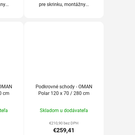
ny...
pre skrinku, montážny...
 OMAN
Podkrovné schody - OMAN
80 cm
Polar 120 x 70 / 280 cm
rné
Priemerné
teľa
Skladom u dodávateľa
enie
hodnotenie
tu
produktu
€210,90 bez DPH
€259,41
je