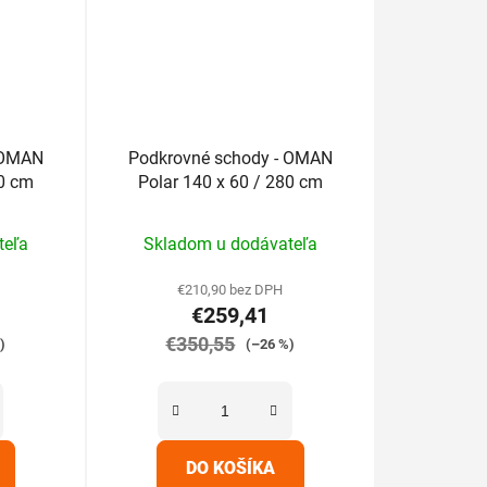
 OMAN
Podkrovné schody - OMAN
80 cm
Polar 140 x 60 / 280 cm
rné
Priemerné
teľa
Skladom u dodávateľa
enie
hodnotenie
tu
produktu
€210,90 bez DPH
€259,41
je
€350,55
5,0
)
(–26 %)
z
5
iek.
hviezdičiek.
DO KOŠÍKA