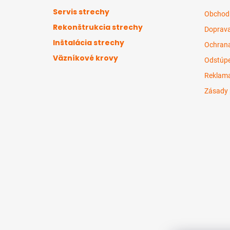
ä
Servis strechy
Obchod
t
Rekonštrukcia strechy
Doprava
i
Inštalácia strechy
e
Ochrana
Väzníkové krovy
Odstúpe
Reklama
Zásady 