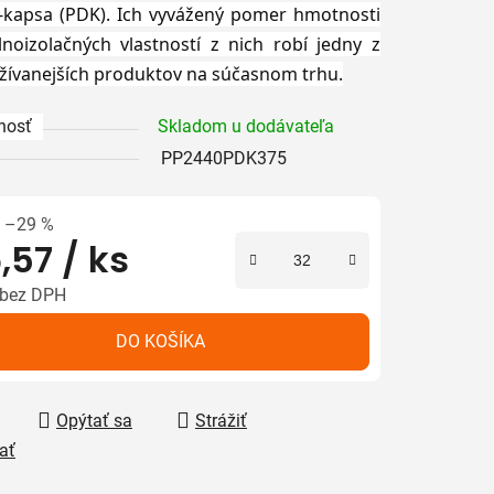
-kapsa (PDK). Ich vyvážený pomer hmotnosti
lnoizolačných vlastností z nich robí jedny z
žívanejších produktov na súčasnom trhu.
iek.
nosť
Skladom u dodávateľa
PP2440PDK375
–29 %
,57
/ ks
 bez DPH
tková cena:
DO KOŠÍKA
Opýtať sa
Strážiť
ať