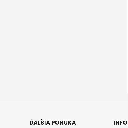
Z
á
ĎALŠIA PONUKA
INFO
p