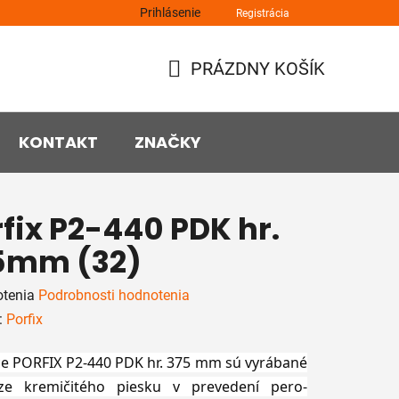
Prihlásenie
Registrácia
PRÁZDNY KOŠÍK
NÁKUPNÝ
KOŠÍK
KONTAKT
ZNAČKY
fix P2-440 PDK hr.
5mm (32)
rné
otenia
Podrobnosti hodnotenia
enie
:
Porfix
tu
ce PORFIX P2-440 PDK hr. 375 mm sú vyrábané
ze kremičitého piesku v prevedení pero-