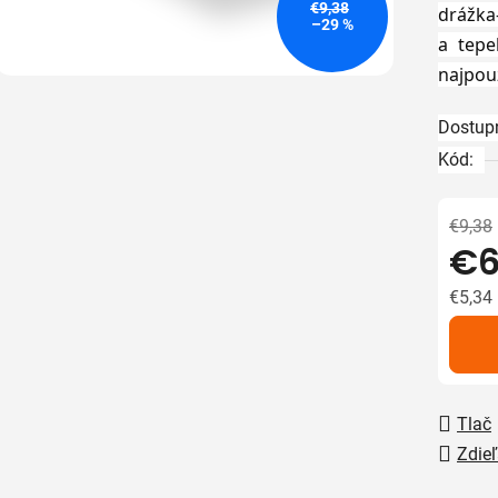
€9,38
drážka
z
–29 %
a tepe
5
najpou
hviezdič
Dostup
Kód:
€9,38
€6
€5,34
Jedno
Tlač
Zdieľ