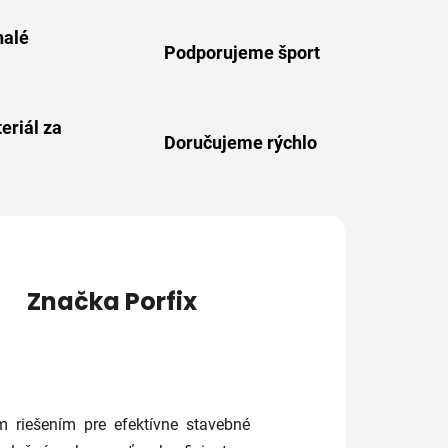
alé
Podporujeme šport
eriál za
Doručujeme rýchlo
Značka
Porfix
m riešením pre efektívne stavebné