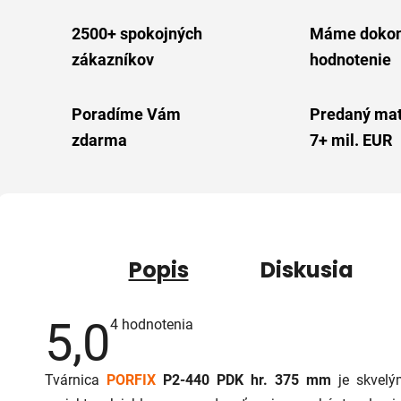
2500+ spokojných
Máme dokon
zákazníkov
hodnotenie
Poradíme Vám
Predaný mat
zdarma
7+ mil. EUR
Popis
Diskusia
5,0
Priemerné
4 hodnotenia
hodnotenie
produktu
je
Tvárnica
PORFIX
P2-440
PDK hr. 375 mm
je skvelý
5,0
z