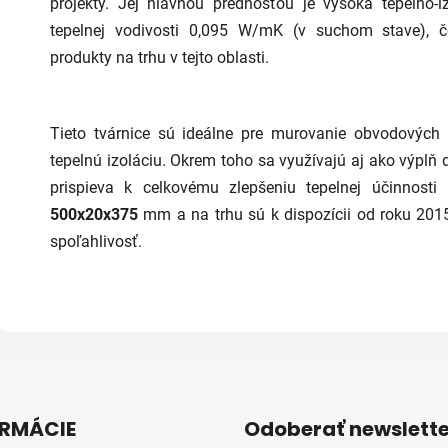
projekty. Jej hlavnou prednosťou je vysoká tepelno-
5
hviezdičiek.
tepelnej vodivosti 0,095 W/mK (v suchom stave), č
produkty na trhu v tejto oblasti.
Tieto tvárnice sú ideálne pre murovanie obvodových 
tepelnú izoláciu. Okrem toho sa využívajú aj ako výplň 
prispieva k celkovému zlepšeniu tepelnej účinnost
500x20x375
mm a na trhu sú k dispozícii od roku 2015,
spoľahlivosť.
RMÁCIE
Odoberať newslette