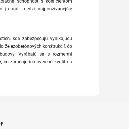
izolačná schopnosť s koeficientom
o ju radí medzi najpoužívanejšie
stien, kde zabezpečujú vynikajúcu
do železobetónových konštrukcií, čo
i budovy. Vyrábajú sa s rozmermi
 čo zaručuje ich overenú kvalitu a
r