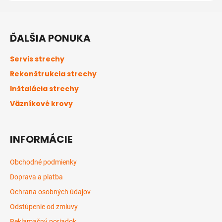
Z
á
ĎALŠIA PONUKA
p
ä
Servis strechy
t
Rekonštrukcia strechy
i
Inštalácia strechy
e
Väzníkové krovy
INFORMÁCIE
Obchodné podmienky
Doprava a platba
Ochrana osobných údajov
Odstúpenie od zmluvy
Reklamačný poriadok