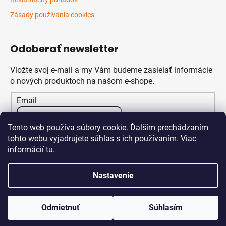
Zásady používania cookies
Odoberať newsletter
Vložte svoj e-mail a my Vám budeme zasielať informácie
o nových produktoch na našom e-shope.
Email
Vložením e-mailu súhlasíte s
podmienkami ochrany
Tento web používa súbory cookie. Ďalším prechádzaním
osobných údajov
tohto webu vyjadrujete súhlas s ich používaním. Viac
informácií
tu
.
PRIHLÁSIŤ SA
Nastavenie
Odmietnuť
Súhlasím
Vytvoril Shoptet
Copyright 2026
Klikstav.sk
. Všetky práva vyhradené.