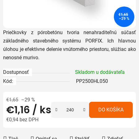
€1,65
–29 %
Priečkovky z pórobetónu tvoria nenahraditeľnú súčasť
základného stavebného systému PORFIX. Ich hlavnou
úlohou je efektívne delenie vnútorného priestoru, slúžiac ako
nenosné murivo.
Dostupnosť
Skladom u dodávateľa
Kód:
PP2500HL050
€1,65
–29 %
€1,16
/ ks
DO KOŠÍKA
€0,94 bez DPH
Jednotková cena:
Tlač
Opýtať sa
Strážiť
Zdieľať