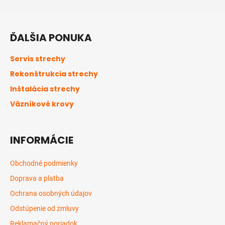
Z
á
ĎALŠIA PONUKA
p
ä
Servis strechy
t
Rekonštrukcia strechy
i
Inštalácia strechy
e
Väzníkové krovy
INFORMÁCIE
Obchodné podmienky
Doprava a platba
Ochrana osobných údajov
Odstúpenie od zmluvy
Reklamačný poriadok