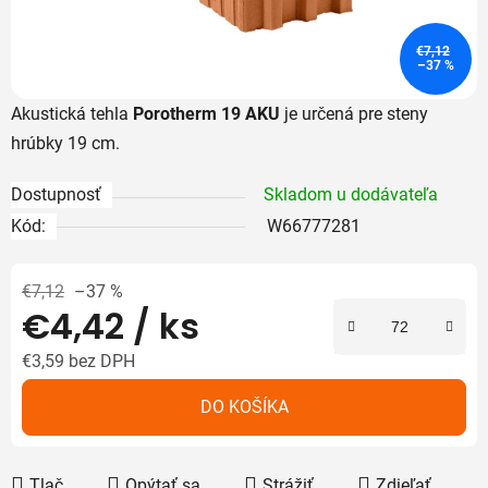
€7,12
–37 %
Akustická tehla
Porotherm 19 AKU
je určená pre steny
hrúbky 19 cm.
Dostupnosť
Skladom u dodávateľa
Kód:
W66777281
€7,12
–37 %
€4,42
/ ks
€3,59 bez DPH
Jednotková cena:
DO KOŠÍKA
Tlač
Opýtať sa
Strážiť
Zdieľať