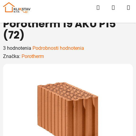
Prejsť
Hľadať
NÁKUP
na
obsah
KOŠÍK
Porotherm 19 AKU P15
(72)
Priemerné
3 hodnotenia
Podrobnosti hodnotenia
hodnotenie
Značka:
Porotherm
produktu
je
5,0
z
5
hviezdičiek.