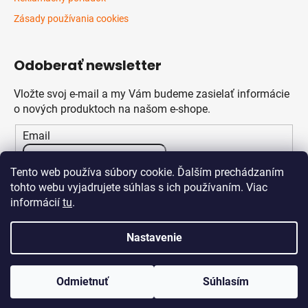
Zásady používania cookies
Odoberať newsletter
Vložte svoj e-mail a my Vám budeme zasielať informácie
o nových produktoch na našom e-shope.
Email
Vložením e-mailu súhlasíte s
podmienkami ochrany
Tento web používa súbory cookie. Ďalším prechádzaním
osobných údajov
tohto webu vyjadrujete súhlas s ich používaním. Viac
informácií
tu
.
PRIHLÁSIŤ SA
Nastavenie
Odmietnuť
Súhlasím
Vytvoril Shoptet
Copyright 2026
Klikstav.sk
. Všetky práva vyhradené.