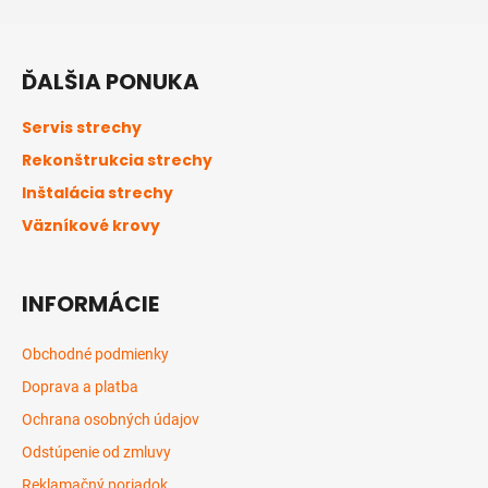
Z
á
ĎALŠIA PONUKA
p
ä
Servis strechy
t
Rekonštrukcia strechy
i
Inštalácia strechy
e
Väzníkové krovy
INFORMÁCIE
Obchodné podmienky
Doprava a platba
Ochrana osobných údajov
Odstúpenie od zmluvy
Reklamačný poriadok