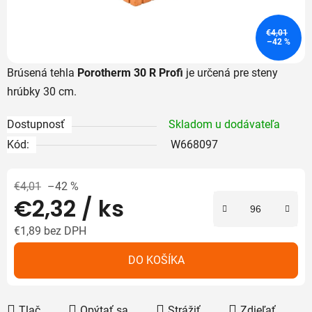
€4,01
–42 %
Brúsená tehla
Porotherm 30 R Profi
je určená pre steny
hrúbky 30 cm.
Dostupnosť
Skladom u dodávateľa
Kód:
W668097
€4,01
–42 %
€2,32
/ ks
€1,89 bez DPH
Jednotková cena:
DO KOŠÍKA
Tlač
Opýtať sa
Strážiť
Zdieľať