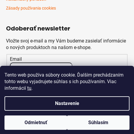
Zásady používania cookies
Odoberať newsletter
Vložte svoj e-mail a my Vám budeme zasielať informácie
o nových produktoch na našom e-shope.
Email
Vložením e-mailu súhlasíte s
podmienkami ochrany
Tento web používa súbory cookie. Ďalším prechádzaním
osobných údajov
tohto webu vyjadrujete súhlas s ich používaním. Viac
informácií
tu
.
PRIHLÁSIŤ SA
Nastavenie
Odmietnuť
Súhlasím
Vytvoril Shoptet
Copyright 2026
Klikstav.sk
. Všetky práva vyhradené.