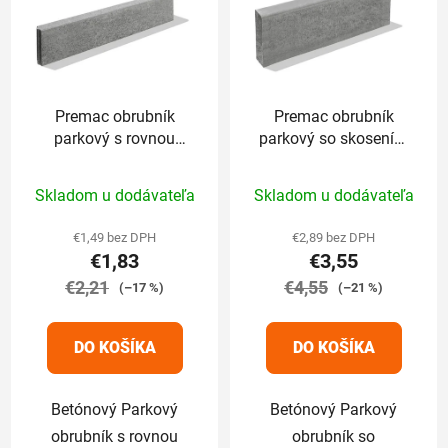
Premac obrubník
Premac obrubník
parkový s rovnou
parkový so skosením
hranou 100 x 5 x
100 x 8 x 25cm sivý
Priemerné
Priemerné
20cm sivý
Skladom u dodávateľa
Skladom u dodávateľa
hodnotenie
hodnotenie
produktu
produktu
€1,49 bez DPH
€2,89 bez DPH
€1,83
€3,55
je
je
€2,21
5,0
€4,55
5,0
(–17 %)
(–21 %)
z
z
5
5
DO KOŠÍKA
DO KOŠÍKA
hviezdičiek.
hviezdičiek.
Betónový Parkový
Betónový Parkový
obrubník s rovnou
obrubník so