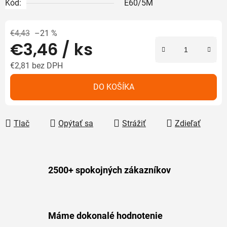
Kód:
E60/5M
€4,43
–21 %
€3,46
/ ks
€2,81 bez DPH
Jednotková cena:
DO KOŠÍKA
Tlač
Opýtať sa
Strážiť
Zdieľať
2500+ spokojných zákazníkov
Máme dokonalé hodnotenie