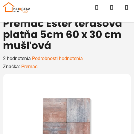
Prejsť
Hľadať
NÁKUP
na
obsah
KOŠÍK
Premac Ester terasová
platňa 5cm 60 x 30 cm
mušľová
Priemerné
2 hodnotenia
Podrobnosti hodnotenia
hodnotenie
Značka:
Premac
produktu
je
5,0
z
5
hviezdičiek.