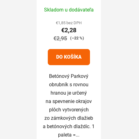
25cm sivý
Skladom u dodávateľa
€1,85 bez DPH
€2,28
€2,95
(–22 %)
DO KOŠÍKA
Betónový Parkový
obrubník s rovnou
hranou je určený
na spevnenie okrajov
plôch vytvorených
zo zámkových dlažieb
a betónových dlaždíc. 1
paleta =...