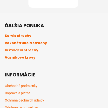
Z
á
ĎALŠIA PONUKA
p
ä
Servis strechy
t
Rekonštrukcia strechy
i
Inštalácia strechy
e
Väzníkové krovy
INFORMÁCIE
Obchodné podmienky
Doprava a platba
Ochrana osobných údajov
Odstúpenie od zmluvy