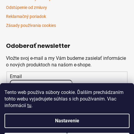
Odstúpenie od zmluvy
Reklamačný poriadok
Zásady používania cookies
Odoberať newsletter
Vložte svoj e-mail a my Vám budeme zasielať informácie
o nových produktoch na našom e-shope.
Email
Vložením e-mailu súhlasíte s
podmienkami ochrany
Tento web používa súbory cookie. Ďalším prechádzaním
osobných údajov
tohto webu vyjadrujete súhlas s ich používaním. Viac
informácií
tu
.
PRIHLÁSIŤ SA
Nastavenie