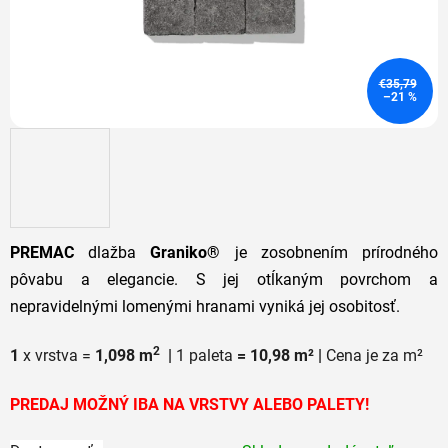
€35,79
–21 %
PREMAC
dlažba
Graniko®
je zosobnením prírodného
pôvabu a elegancie. S jej otĺkaným povrchom a
nepravidelnými lomenými hranami vyniká jej osobitosť.
2
1
x vrstva =
1,098 m
|
1 paleta
= 10,98 m² |
Cena je za m²
PREDAJ MOŽNÝ IBA NA VRSTVY ALEBO PALETY!