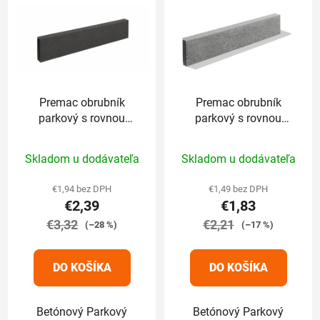
Premac obrubník
Premac obrubník
parkový s rovnou
parkový s rovnou
hranou 100 x 5 x
hranou 100 x 5 x
Priemerné
Priemerné
20cm grafitový
20cm sivý
Skladom u dodávateľa
Skladom u dodávateľa
hodnotenie
hodnotenie
produktu
produktu
€1,94 bez DPH
€1,49 bez DPH
€2,39
€1,83
je
je
€3,32
5,0
€2,21
5,0
(–28 %)
(–17 %)
z
z
5
5
DO KOŠÍKA
DO KOŠÍKA
hviezdičiek.
hviezdičiek.
Betónový Parkový
Betónový Parkový