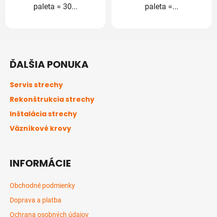
paleta = 30...
paleta =...
Z
á
ĎALŠIA PONUKA
p
ä
Servis strechy
t
Rekonštrukcia strechy
i
Inštalácia strechy
e
Väzníkové krovy
INFORMÁCIE
Obchodné podmienky
Doprava a platba
Ochrana osobných údajov