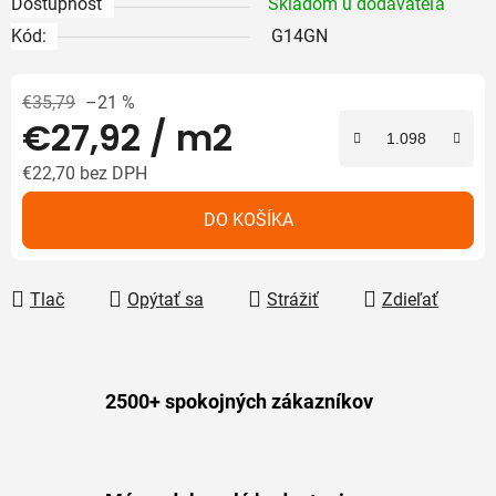
Dostupnosť
Skladom u dodávateľa
Kód:
G14GN
€35,79
–21 %
€27,92
/ m2
€22,70 bez DPH
Jednotková cena:
DO KOŠÍKA
Tlač
Opýtať sa
Strážiť
Zdieľať
2500+ spokojných zákazníkov