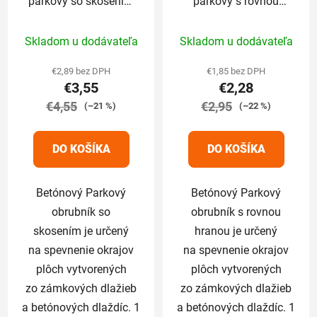
parkový so skosením
parkový s rovnou
100 x 8 x 25cm sivý
hranou 100 x 5 x
Priemerné
25cm sivý
Skladom u dodávateľa
Skladom u dodávateľa
hodnotenie
produktu
€2,89 bez DPH
€1,85 bez DPH
€3,55
€2,28
je
€4,55
5,0
€2,95
(–21 %)
(–22 %)
z
5
DO KOŠÍKA
DO KOŠÍKA
hviezdičiek.
Betónový Parkový
Betónový Parkový
obrubník so
obrubník s rovnou
skosením je určený
hranou je určený
na spevnenie okrajov
na spevnenie okrajov
plôch vytvorených
plôch vytvorených
zo zámkových dlažieb
zo zámkových dlažieb
a betónových dlaždíc. 1
a betónových dlaždíc. 1