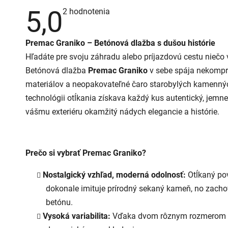
5,0
Priemerné
2 hodnotenia
hodnotenie
produktu
je
Premac Graniko – Betónová dlažba s dušou histórie
5,0
z
Hľadáte pre svoju záhradu alebo príjazdovú cestu niečo 
5
hviezdičiek.
Betónová dlažba
Premac Graniko
v sebe spája nekomp
materiálov a neopakovateľné čaro starobylých kamennýc
technológii otĺkania získava každý kus autentický, jemn
vášmu exteriéru okamžitý nádych elegancie a histórie.
Prečo si vybrať Premac Graniko?
Nostalgický vzhľad, moderná odolnosť:
Otĺkaný po
dokonale imituje prírodný sekaný kameň, no zach
betónu.
Vysoká variabilita:
Vďaka dvom rôznym rozmerom mô