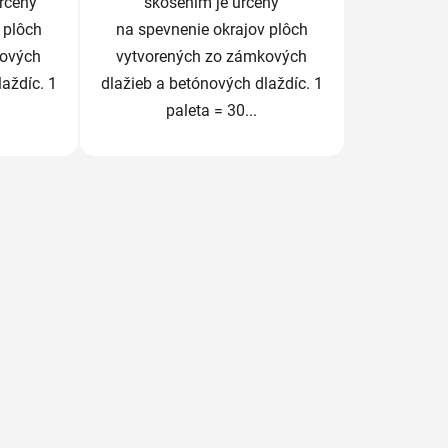
určený
skosením je určený
 plôch
na spevnenie okrajov plôch
kových
vytvorených zo zámkových
aždíc. 1
dlažieb a betónových dlaždíc. 1
paleta = 30...