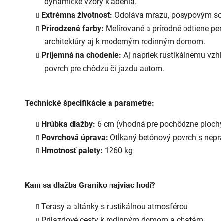
dynamické vzory kladenia.
Extrémna životnosť:
Odoláva mrazu, posypovým sol
Prirodzené farby:
Melírované a prírodné odtiene pe
architektúry aj k moderným rodinným domom.
Príjemná na chodenie:
Aj napriek rustikálnemu vz
povrch pre chôdzu či jazdu autom.
Technické špecifikácie a parametre:
Hrúbka dlažby:
6 cm (vhodná pre pochôdzne ploch
Povrchová úprava:
Otĺkaný betónový povrch s nep
Hmotnosť palety:
1260 kg
Kam sa dlažba Graniko najviac hodí?
Terasy a altánky s rustikálnou atmosférou
Príjazdové cesty k rodinným domom a chatám