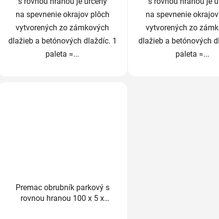
s rovnou hranou je určený
s rovnou hranou je 
na spevnenie okrajov plôch
na spevnenie okrajov
vytvorených zo zámkových
vytvorených zo zám
dlažieb a betónových dlaždíc. 1
dlažieb a betónových dl
paleta =...
paleta =...
Premac obrubník parkový s
rovnou hranou 100 x 5 x
25cm sivý