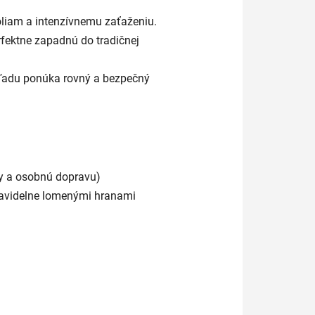
iam a intenzívnemu zaťaženiu.
rfektne zapadnú do tradičnej
hľadu ponúka rovný a bezpečný
y a osobnú dopravu)
ravidelne lomenými hranami