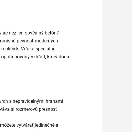
viac než len obyčajný betón?
romisnú pevnosť moderných
h uličiek. Vďaka špeciálnej
e opotrebovaný vzhľad, ktorý dodá
vrch s nepravidelnými hranami
ováva si rozmerovú presnosť
žete vytvárať jedinečné a