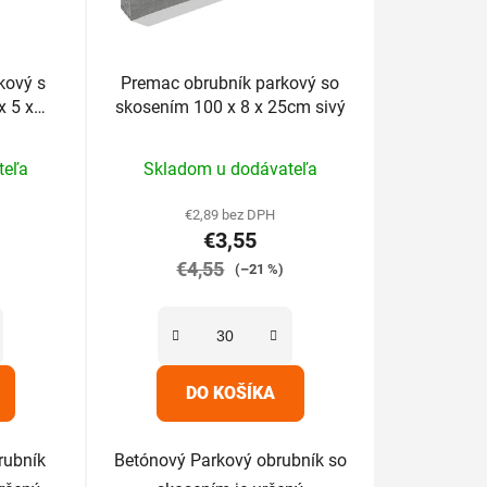
kový s
Premac obrubník parkový so
x 5 x
skosením 100 x 8 x 25cm sivý
rné
Priemerné
teľa
Skladom u dodávateľa
enie
hodnotenie
tu
produktu
€2,89 bez DPH
€3,55
je
€4,55
5,0
(–21 %)
z
5
iek.
hviezdičiek.
DO KOŠÍKA
rubník
Betónový Parkový obrubník so