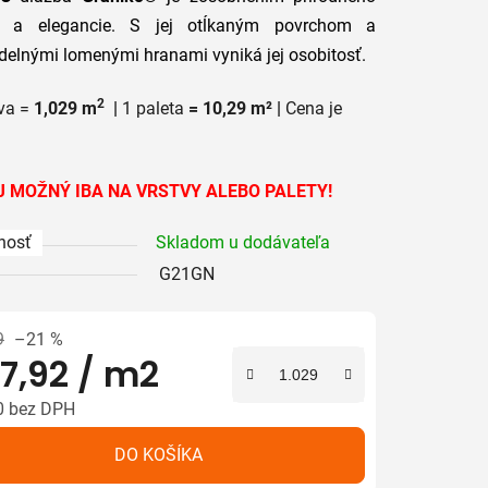
 a elegancie. S jej otĺkaným povrchom a
delnými lomenými hranami vyniká jej osobitosť.
2
va =
1,029 m
|
1 paleta
= 10,29 m² |
Cena je
iek.
 MOŽNÝ IBA NA VRSTVY ALEBO PALETY!
nosť
Skladom u dodávateľa
G21GN
9
–21 %
7,92
/ m2
0 bez DPH
tková cena:
DO KOŠÍKA