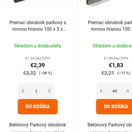
Premac obrubník parkový s
Premac obrubník par
rovnou hranou 100 x 5 x
rovnou hranou 100 
20cm grafitový
20cm sivý
Priemerné
Prieme
Skladom u dodávateľa
Skladom u dodáva
hodnotenie
hodnot
produktu
produk
€1,94 bez DPH
€1,49 bez DPH
€2,39
€1,83
je
je
€3,32
5,0
€2,21
5,0
(–28 %)
(–17 %)
z
z
5
5
hviezdičiek.
hviezdič
DO KOŠÍKA
DO KOŠÍKA
Betónový Parkový obrubník
Betónový Parkový ob