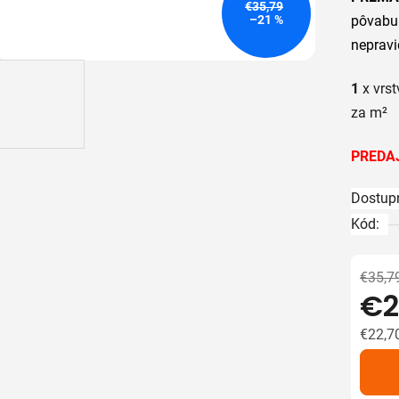
je
€35,79
–21 %
pôvabu
5,0
nepravi
z
5
1
x vrst
hviezdič
za m²
PREDAJ
Dostup
Kód:
€35,7
€2
€22,7
Jedno