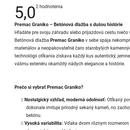
5,0
Priemerné
2 hodnotenia
hodnotenie
produktu
je
Premac Graniko – Betónová dlažba s dušou histórie
5,0
z
Hľadáte pre svoju záhradu alebo príjazdovú cestu niečo 
5
hviezdičiek.
Betónová dlažba
Premac Graniko
v sebe spája nekomp
materiálov a neopakovateľné čaro starobylých kamennýc
technológii otĺkania získava každý kus autentický, jemn
vášmu exteriéru okamžitý nádych elegancie a histórie.
Prečo si vybrať Premac Graniko?
Nostalgický vzhľad, moderná odolnosť:
Otĺkaný po
dokonale imituje prírodný sekaný kameň, no zach
betónu.
Vysoká variabilita:
Vďaka dvom rôznym rozmerom mô