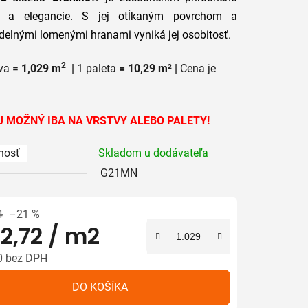
 a elegancie. S jej otĺkaným povrchom a
delnými lomenými hranami vyniká jej osobitosť.
2
va =
1,029 m
|
1 paleta
= 10,29 m² |
Cena je
iek.
 MOŽNÝ IBA NA VRSTVY ALEBO PALETY!
nosť
Skladom u dodávateľa
G21MN
4
–21 %
2,72
/ m2
0 bez DPH
tková cena:
DO KOŠÍKA