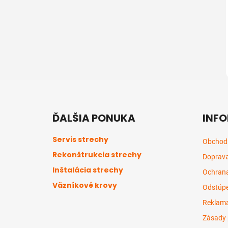
Z
á
ĎALŠIA PONUKA
INFO
p
ä
Servis strechy
Obchod
t
Rekonštrukcia strechy
Doprava
i
Inštalácia strechy
e
Ochrana
Väzníkové krovy
Odstúpe
Reklama
Zásady 