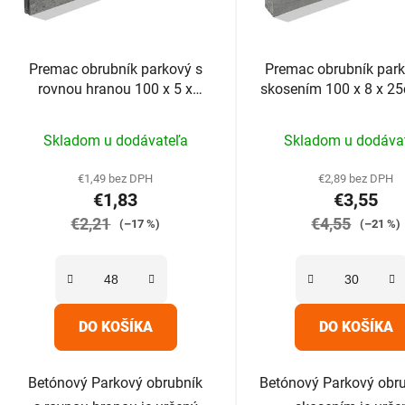
Premac obrubník parkový s
Premac obrubník par
rovnou hranou 100 x 5 x
skosením 100 x 8 x 25
20cm sivý
Priemerné
Prieme
Skladom u dodávateľa
Skladom u dodáva
hodnotenie
hodnot
produktu
produk
€1,49 bez DPH
€2,89 bez DPH
€1,83
€3,55
je
je
€2,21
5,0
€4,55
5,0
(–17 %)
(–21 %)
z
z
5
5
hviezdičiek.
hviezdič
DO KOŠÍKA
DO KOŠÍKA
Betónový Parkový obrubník
Betónový Parkový obru