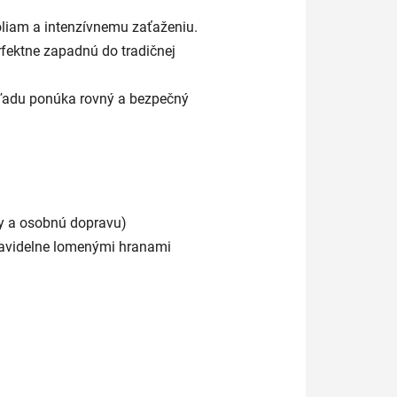
iam a intenzívnemu zaťaženiu.
rfektne zapadnú do tradičnej
hľadu ponúka rovný a bezpečný
y a osobnú dopravu)
ravidelne lomenými hranami