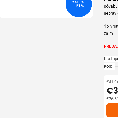
je
€41,94
–21 %
pôvabu
5,0
nepravi
z
5
1
x vrst
hviezdič
za m²
PREDAJ
Dostup
Kód:
€41,9
€3
€26,6
Jedno