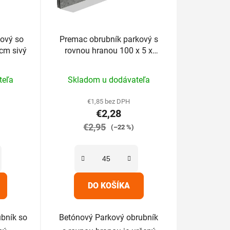
kový so
Premac obrubník parkový s
cm sivý
rovnou hranou 100 x 5 x
25cm sivý
rné
teľa
Skladom u dodávateľa
enie
tu
€1,85 bez DPH
€2,28
€2,95
(–22 %)
iek.
DO KOŠÍKA
bník so
Betónový Parkový obrubník