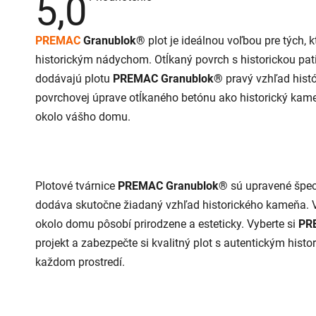
5,0
hodnotenie
produktu
je
PREMAC
Granublok®
plot je ideálnou voľbou pre tých, 
5,0
z
historickým nádychom. Otĺkaný povrch s historickou pa
5
hviezdičiek.
dodávajú plotu
PREMAC
Granublok®
pravý vzhľad histó
povrchovej úprave otĺkaného betónu ako historický kame
okolo vášho domu.
Plotové tvárnice
PREMAC
Granublok®
sú upravené špec
dodáva skutočne žiadaný vzhľad historického kameňa. V
okolo domu pôsobí prirodzene a esteticky. Vyberte si
PR
projekt a zabezpečte si kvalitný plot s autentickým hist
každom prostredí.