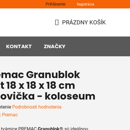
Prihlásenie
Registrácia
PRÁZDNY KOŠÍK
NÁKUPNÝ
KOŠÍK
KONTAKT
ZNAČKY
emac Granublok
t 18 x 18 x 18 cm
lovička - koloseum
rné
tenie
Podrobnosti hodnotenia
enie
:
Premac
tu
é tvárnice PREMAC
Granublok®
sú ideálnou