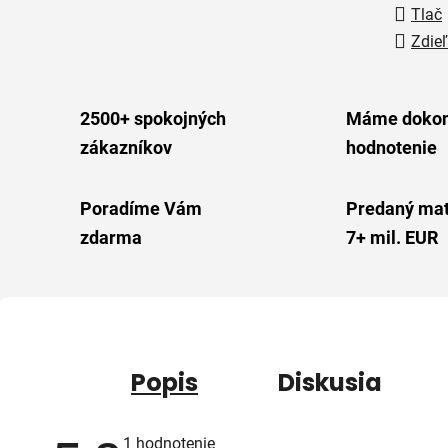
Tlač
Zdieľ
2500+ spokojných
Máme dokon
zákazníkov
hodnotenie
Poradíme Vám
Predaný mat
zdarma
7+ mil. EUR
Popis
Diskusia
Priemerné
1 hodnotenie