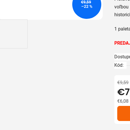
je
€9,59
–22 %
voľbou 
5,0
histori
z
5
1 palet
hviezdič
PREDA
Dostup
Kód:
€9,59
€7
€6,08
Jedno