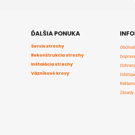
Z
á
ĎALŠIA PONUKA
INFO
p
ä
Servis strechy
Obchod
t
Rekonštrukcia strechy
Doprava
i
Inštalácia strechy
e
Ochrana
Väzníkové krovy
Odstúpe
Reklama
Zásady 