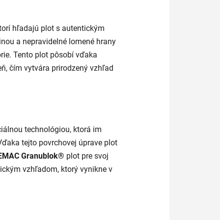
ktorí hľadajú plot s autentickým
tinou a nepravidelné lomené hrany
rie. Tento plot pôsobí vďaka
ň, čím vytvára prirodzený vzhľad
iálnou technológiou, ktorá im
ďaka tejto povrchovej úprave plot
EMAC
Granublok®
plot pre svoj
orickým vzhľadom, ktorý vynikne v