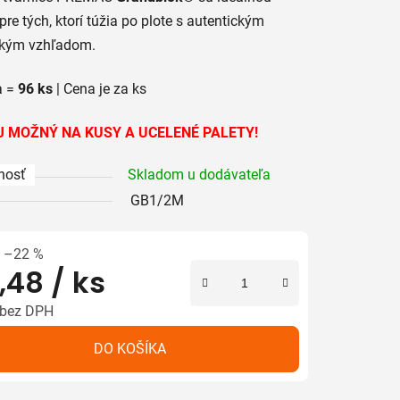
pre tých, ktorí túžia po plote s autentickým
ckým vzhľadom.
a =
96 ks
| Cena je za ks
iek.
J MOŽNÝ NA KUSY A UCELENÉ PALETY!
nosť
Skladom u dodávateľa
GB1/2M
–22 %
,48
/ ks
 bez DPH
tková cena:
DO KOŠÍKA