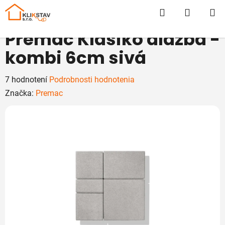
Prejsť
Hľadať
NÁKUP
na
obsah
KOŠÍK
Premac Klasiko dlažba -
kombi 6cm sivá
Priemerné
7 hodnotení
Podrobnosti hodnotenia
hodnotenie
Značka:
Premac
produktu
je
5,0
z
5
hviezdičiek.