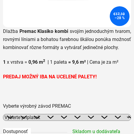
€17,10
–28 %
Dlažba
Premac
Klasiko kombi
svojím jednoduchým tvarom,
rovnými líniami a bohatou farebnou škálou ponúka možnosť
kombinovať rôzne formáty a vytvárať jedinečné plochy.
2
1
x vrstva =
0,96 m
|
1 paleta
= 9,6 m² |
Cena je za m²
PREDAJ MOŽNÝ IBA NA UCELENÉ PALETY!
Vyberte výrobný závod PREMAC
Dostupnosť
Skladom u dodávateľa