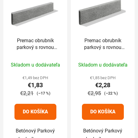
Premac obrubník
Premac obrubník
parkový s rovnou
parkový s rovnou
hranou 100 x 5 x
hranou 100 x 5 x
Priemerné
20cm sivý
25cm sivý
Skladom u dodávateľa
Skladom u dodávateľa
hodnotenie
produktu
€1,49 bez DPH
€1,85 bez DPH
€1,83
€2,28
je
€2,21
5,0
€2,95
(–17 %)
(–22 %)
z
5
DO KOŠÍKA
DO KOŠÍKA
hviezdičiek.
Betónový Parkový
Betónový Parkový