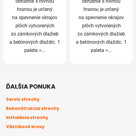
obrubník s rovnou
obrubník s rovnou
hranou je určený
hranou je určený
na spevnenie okrajov
na spevnenie okrajov
plôch vytvorených
plôch vytvorených
zo zámkových dlažieb
zo zámkových dlažieb
a betónových dlaždíc. 1
a betónových dlaždíc. 1
paleta =...
paleta =...
Z
á
ĎALŠIA PONUKA
p
ä
Servis strechy
t
Rekonštrukcia strechy
i
Inštalácia strechy
e
Väzníkové krovy