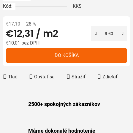
Kód:
KKS
€17,10
–28 %
€12,31
/ m2
€10,01
bez DPH
Jednotková cena:
DO KOŠÍKA
Tlač
Opýtať sa
Strážiť
Zdieľať
2500+ spokojných zákazníkov
Máme dokonalé hodnotenie