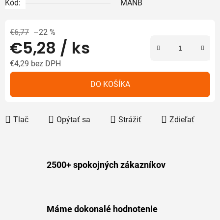
Kód:
MANB
€6,77
–22 %
€5,28
/ ks
€4,29 bez DPH
Jednotková cena:
DO KOŠÍKA
Tlač
Opýtať sa
Strážiť
Zdieľať
2500+ spokojných zákazníkov
Máme dokonalé hodnotenie