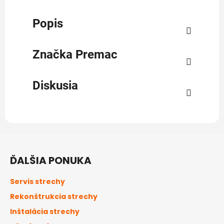
Popis
Značka
Premac
Diskusia
Z
á
ĎALŠIA PONUKA
p
ä
Servis strechy
t
Rekonštrukcia strechy
i
Inštalácia strechy
e