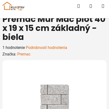
Prejsť
Hľadať
NÁKUP
na
obsah
KOŠÍK
Premac Mur Mac plot 40
x 19 x 15 cm základný -
biela
Priemerné
1 hodnotenie
Podrobnosti hodnotenia
hodnotenie
Značka:
Premac
produktu
je
5,0
z
5
hviezdičiek.